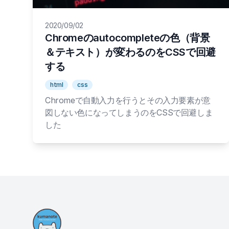
2020/09/02
Chromeのautocompleteの色（背景
＆テキスト）が変わるのをCSSで回避
する
html
css
Chromeで自動入力を行うとその入力要素が意
図しない色になってしまうのをCSSで回避しま
した