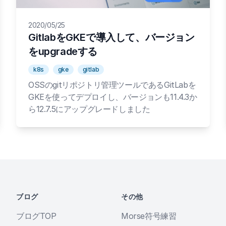
2020/05/25
GitlabをGKEで導入して、バージョン
をupgradeする
k8s
gke
gitlab
OSSのgitリポジトリ管理ツールであるGitLabを
GKEを使ってデプロイし、バージョンも11.4.3か
ら12.7.5にアップグレードしました
ブログ
その他
ブログTOP
Morse符号練習