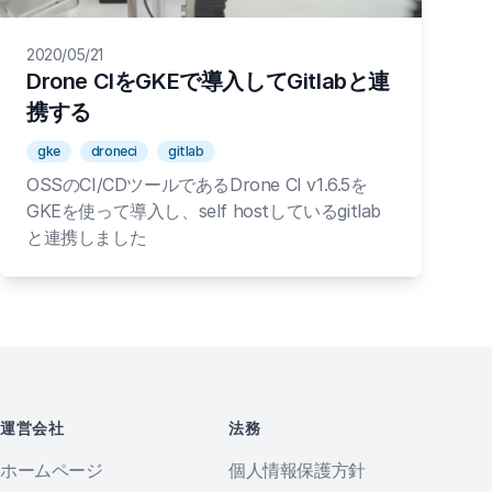
2020/05/21
Drone CIをGKEで導入してGitlabと連
携する
gke
droneci
gitlab
OSSのCI/CDツールであるDrone CI v1.6.5を
GKEを使って導入し、self hostしているgitlab
と連携しました
運営会社
法務
ホームページ
個人情報保護方針