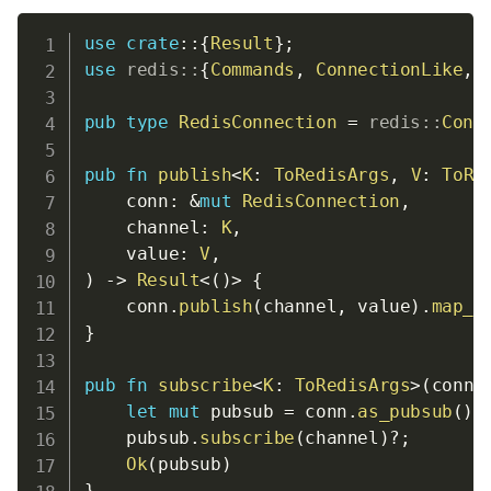
use
crate
::
{
Result
}
;
use
redis
::
{
Commands
,
ConnectionLike
,
pub
type
RedisConnection
=
redis
::
Conn
pub
fn
publish
<
K
:
ToRedisArgs
,
V
:
ToRe
    conn
:
&
mut
RedisConnection
,
    channel
:
K
,
    value
:
V
,
)
->
Result
<
(
)
>
{
    conn
.
publish
(
channel
,
 value
)
.
map_e
}
pub
fn
subscribe
<
K
:
ToRedisArgs
>
(
conn
:
let
mut
 pubsub 
=
 conn
.
as_pubsub
(
)
;
    pubsub
.
subscribe
(
channel
)
?
;
Ok
(
pubsub
)
}