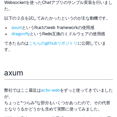
Websocketを使ったChatアプリのサンプル実装を行いまし
た。
以下の２点を試してみたかったというのが主な動機です。
axum
というRustのweb frameworkの使用感
dragonfly
というRedis互換のミドルウェアの使用感
できたものは
こちらのgithubリポジトリ
に公開していま
す。
axum
弊社ではここ最近は
actix-web
をずっと使ってきていました
が、
ちょっと"つらみ"な部分もいくつかあったので、その代替
となりうるかどうかも含めて実際に使ってみました。