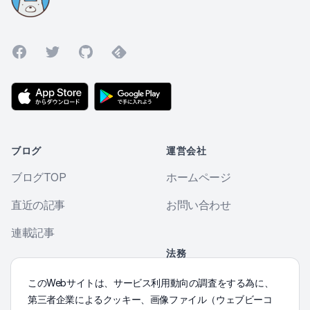
Facebook
Twitter
GitHub
Feedly
ブログ
運営会社
ブログTOP
ホームページ
直近の記事
お問い合わせ
連載記事
法務
個人情報保護方針
その他
このWebサイトは、サービス利用動向の調査をする為に、
第三者企業によるクッキー、画像ファイル（ウェブビーコ
Morse符号練習