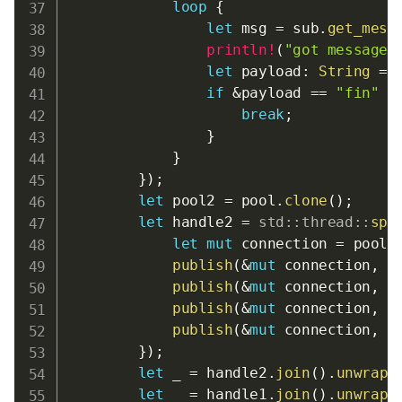
loop
{
let
 msg 
=
 sub
.
get_mess
println!
(
"got message:
let
 payload
:
String
=
 
if
&
payload 
==
"fin"
{
break
;
}
}
}
)
;
let
 pool2 
=
 pool
.
clone
(
)
;
let
 handle2 
=
std
::
thread
::
spa
let
mut
 connection 
=
 pool2
publish
(
&
mut
 connection
,
 c
publish
(
&
mut
 connection
,
 c
publish
(
&
mut
 connection
,
 c
publish
(
&
mut
 connection
,
 c
}
)
;
let
 _ 
=
 handle2
.
join
(
)
.
unwrap
(
let
 _ 
=
 handle1
.
join
(
)
.
unwrap
(