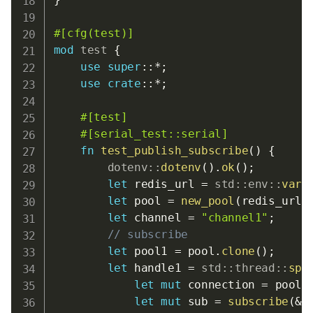
#[cfg(test)]
mod
test
{
use
super
::
*
;
use
crate
::
*
;
#[test]
#[serial_test::serial]
fn
test_publish_subscribe
(
)
{
dotenv
::
dotenv
(
)
.
ok
(
)
;
let
 redis_url 
=
std
::
env
::
var
(
let
 pool 
=
new_pool
(
redis_url
,
let
 channel 
=
"channel1"
;
// subscribe
let
 pool1 
=
 pool
.
clone
(
)
;
let
 handle1 
=
std
::
thread
::
spa
let
mut
 connection 
=
 pool1
let
mut
 sub 
=
subscribe
(
&
m