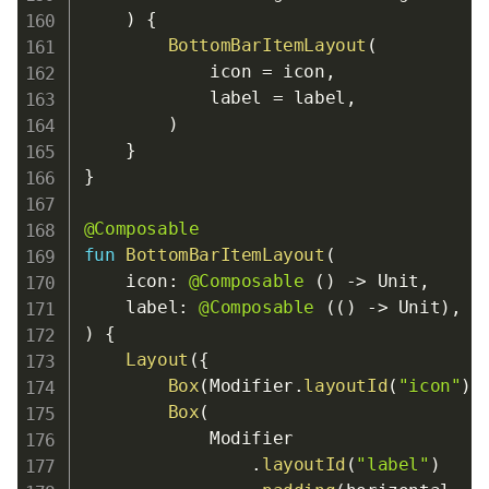
)
{
BottomBarItemLayout
(
            icon 
=
 icon
,
            label 
=
 label
,
)
}
}
@Composable
fun
BottomBarItemLayout
(
    icon
:
@Composable
(
)
->
 Unit
,
    label
:
@Composable
(
(
)
->
 Unit
)
,
)
{
Layout
(
{
Box
(
Modifier
.
layoutId
(
"icon"
)
)
Box
(
            Modifier

.
layoutId
(
"label"
)