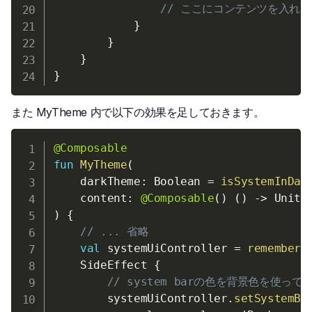
// ここにコンテンツを入れる
}
}
}
}
また MyTheme 内で以下の効果を足しておきます。
@Composable
fun
MyTheme
(
    darkTheme
:
 Boolean 
=
isSystemInDar
    content
:
@Composable
(
)
(
)
->
)
{
// ... 省略
val
 systemUiController 
=
rememberS
    SideEffect 
{
// system barの色を背景色を使っ
        systemUiController
.
setSystemBa