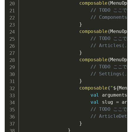
composable
(
MenuOpt
// TODO ここ
// Components(
}
composable
(
MenuOpt
// TODO ここ
// Articles(..
}
composable
(
MenuOpt
// TODO ここ
// Settings(..
}
composable
(
"
${
Menu
val
 arguments 
val
 slug 
=
 arg
// TODO ここ
// ArticleDeta
}
}