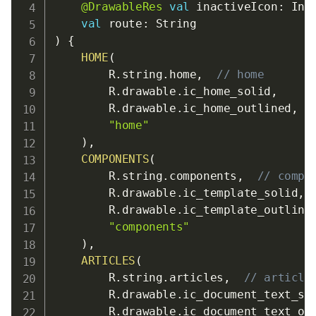
@DrawableRes
val
 inactiveIcon
:
 Int
val
 route
:
)
{
HOME
(
        R
.
string
.
home
,
// home
        R
.
drawable
.
ic_home_solid
,
        R
.
drawable
.
ic_home_outlined
,
"home"
)
,
COMPONENTS
(
        R
.
string
.
components
,
// compo
        R
.
drawable
.
ic_template_solid
,
        R
.
drawable
.
ic_template_outline
"components"
)
,
ARTICLES
(
        R
.
string
.
articles
,
// article
        R
.
drawable
.
ic_document_text_so
        R
.
drawable
.
ic_document_text_ou