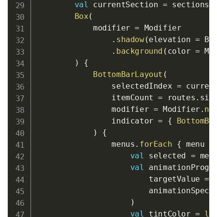
val
 currentSection 
=
 sections
.
Box
(
            modifier 
=
 Modifier

.
shadow
(
elevation 
=
 Bo
.
background
(
color 
=
 My
)
{
BottomBarLayout
(
                selectedIndex 
=
 curren
                itemCount 
=
 routes
.
siz
                modifier 
=
 Modifier
.
na
                indicator 
=
{
BottomBa
)
{
                menus
.
forEach
{
 menu 
-
val
 selected 
=
 men
val
 animationProgr
                        targetValue 
=
                        animationSpec 
)
val
 tintColor 
=
le