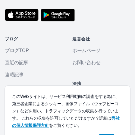
ブログ
運営会社
ブログTOP
ホームページ
直近の記事
お問い合わせ
連載記事
法務
個人情報保護方針
その他
このWebサイトは、サービス利用動向の調査をする為に、
第三者企業によるクッキー、画像ファイル（ウェブビーコ
Morse符号練習
ン）などを用い、トラフィックデータの収集を行っていま
す。 これらの収集を許可していただけますか？詳細は
弊社
の個人情報保護方針
をご覧ください。