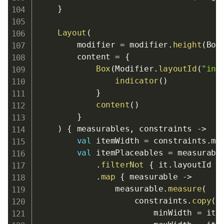
}
Layout
(
        modifier 
=
 modifier
.
height
(
Bot
        content 
=
{
Box
(
Modifier
.
layoutId
(
"ind
indicator
(
)
}
content
(
)
}
)
{
 measurables
,
 constraints 
->
val
 itemWidth 
=
 constraints
.
ma
val
 itemPlaceables 
=
 measurable
.
filterNot
{
 it
.
layoutId 
=
.
map
{
 measurable 
->
                measurable
.
measure
(
                    constraints
.
copy
(
                        minWidth 
=
 ite