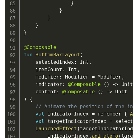
}
}
}
}
}
@Composable
fun
BottomBarLayout
(
    selectedIndex
:
 Int
,
    itemCount
:
 Int
,
    modifier
:
 Modifier 
=
 Modifier
,
    indicator
:
@Composable
(
)
->
 Unit
,
    content
:
@Composable
(
)
->
)
{
// Animate the position of the ind
val
 indicatorIndex 
=
 remember 
{
An
val
 targetIndicatorIndex 
=
 selecte
LaunchedEffect
(
targetIndicatorInde
        indicatorIndex
.
animateTo
(
targe