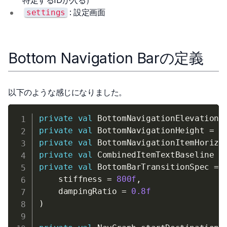
: 設定画面
settings
Bottom Navigation Barの定義
以下のような感じになりました。
private
val
 BottomNavigationElevation 
private
val
 BottomNavigationHeight 
=
5
private
val
 BottomNavigationItemHorizo
private
val
 CombinedItemTextBaseline 
=
private
val
 BottomBarTransitionSpec 
=
 
    stiffness 
=
800f
,
    dampingRatio 
=
0.8f
)