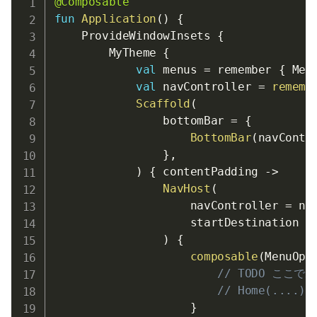
@Composable
fun
Application
(
)
{
    ProvideWindowInsets 
{
        MyTheme 
{
val
 menus 
=
 remember 
{
 Men
val
 navController 
=
rememb
Scaffold
(
                bottomBar 
=
{
BottomBar
(
navContr
}
,
)
{
 contentPadding 
->
NavHost
(
                    navController 
=
 na
                    startDestination 
=
)
{
composable
(
MenuOpt
// TODO ここ
// Home(....)
}