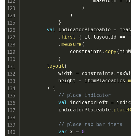
                        maxWidth 
=
 item
)
)
}
val
 indicatorPlaceable 
=
 measur
.
first
{
 it
.
layoutId 
==
"i
.
measure
(
                constraints
.
copy
(
minWi
)
layout
(
            width 
=
 constraints
.
maxWid
            height 
=
 itemPlaceables
.
ma
)
{
// place indicator
val
 indicatorLeft 
=
 indica
            indicatorPlaceable
.
placeRe
// place tab bar items
var
 x 
=
0