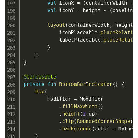
val
 iconX 
=
(
containerWidth 
-
 
val
 iconY 
=
 height 
-
(
baseline
layout
(
containerWidth
,
 height
)
            iconPlaceable
.
placeRelativ
            labelPlaceable
.
placeRelati
}
}
}
@Composable
private
fun
BottomBarIndicator
(
)
{
Box
(
        modifier 
=
 Modifier

.
fillMaxWidth
(
)
.
height
(
2
.
dp
)
.
clip
(
RoundedCornerShape
(
1
.
background
(
color 
=
 MyThem
)