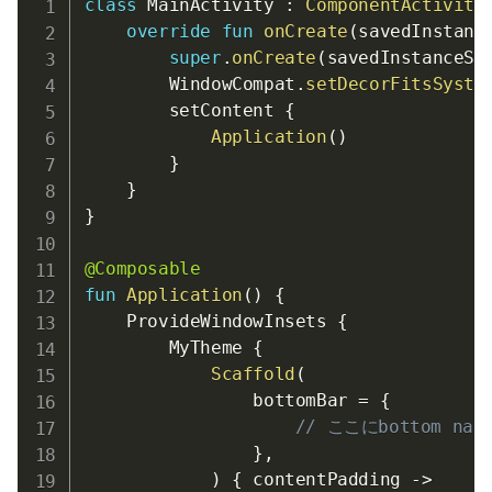
class
 MainActivity 
:
ComponentActivity
override
fun
onCreate
(
savedInstanc
super
.
onCreate
(
savedInstanceSt
        WindowCompat
.
setDecorFitsSyste
        setContent 
{
Application
(
)
}
}
}
@Composable
fun
Application
(
)
{
    ProvideWindowInsets 
{
        MyTheme 
{
Scaffold
(
                bottomBar 
=
{
// ここにbottom navi
}
,
)
{
 contentPadding 
->