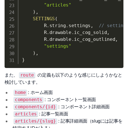
"articles"
)
,
SETTINGS
(
        R
.
string
.
settings
,
// setting
        R
.
drawable
.
ic_cog_solid
,
        R
.
drawable
.
ic_cog_outlined
,
"settings"
)
,
}
また、
の定義も以下のような感じにしようかなと
route
検討しています。
: ホーム画面
home
: コンポーネント一覧画面
components
: コンポーネント詳細画面
components/{id}
: 記事一覧画面
articles
: 記事詳細画面（slugには記事を
articles/{slug}
特定するIDが入る）