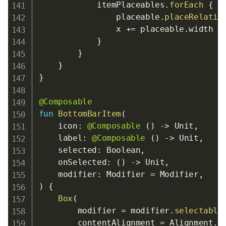
            itemPlaceables
.
forEach
{
 p
                placeable
.
placeRelativ
                x 
+=
 placeable
.
width

}
}
}
}
@Composable
fun
BottomBarItem
(
    icon
:
@Composable
(
)
->
 Unit
,
    label
:
@Composable
(
)
->
 Unit
,
    selected
:
 Boolean
,
    onSelected
:
(
)
->
 Unit
,
    modifier
:
 Modifier 
=
 Modifier
,
)
{
Box
(
        modifier 
=
 modifier
.
selectable
        contentAlignment 
=
 Alignment
.
C