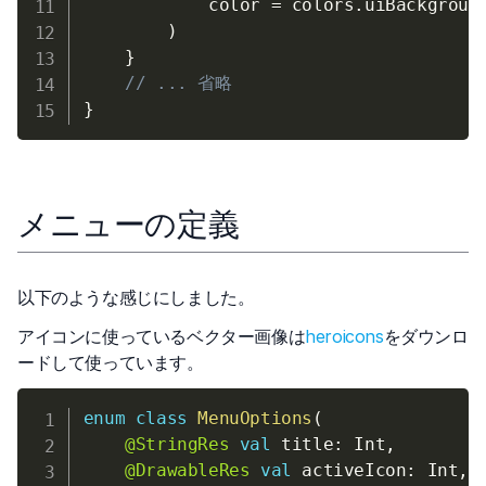
            color 
=
 colors
.
uiBackgroun
)
}
// ... 省略
}
メニューの定義
以下のような感じにしました。
アイコンに使っているベクター画像は
heroicons
をダウンロ
ードして使っています。
enum
class
MenuOptions
(
@StringRes
val
 title
:
 Int
,
@DrawableRes
val
 activeIcon
:
 Int
,