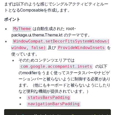
まずは以下のような感じでシングルアクティビティとルー
トとなるComposableを作成します。
ポイント
は自動生成された root-
MyTheme
package.ui.theme.Theme.kt のテーマです。
WindowCompat.setDecorFitsSystemWindows(
及び
を
window, false)
ProvideWindowInsets
使っています。
そのためコンテンツエリアでは
の以下
com.google.accompanist.insets
のmodifierをうまく使ってステータスバーやナビゲ
ーションバーと被らないように制御する必要があり
ます。（他にもキーボードと被らないようにしたり
など便利な機能が提供されています。）
statusBarsPadding
navigationBarsPadding