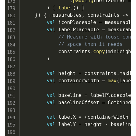
.
padding
(
horizontal 
=
 
)
{
label
(
)
}
}
)
{
 measurables
,
 constraints 
->
val
 iconPlaceable 
=
 measurable
val
 labelPlaceable 
=
 measurabl
// Measure with loose cons
// space than it needs
            constraints
.
copy
(
minHeight
)
val
 height 
=
 constraints
.
maxHei
val
 containerWidth 
=
max
(
label
val
 baseline 
=
 labelPlaceable
[
val
 baselineOffset 
=
 CombinedI
val
 labelX 
=
(
containerWidth 
-
val
 labelY 
=
 height 
-
 baseline