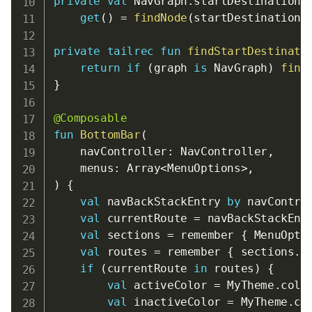
private
val
 NavGraph
.
startDestination
:
get
(
)
=
findNode
(
startDestinationI
private
tailrec
fun
findStartDestinati
return
if
(
graph 
is
 NavGraph
)
find
}
@Composable
fun
BottomBar
(
    navController
:
 NavController
,
    menus
:
 Array
<
MenuOptions
>
,
)
{
val
 navBackStackEntry 
by
 navContro
val
 currentRoute 
=
 navBackStackEnt
val
 sections 
=
 remember 
{
 MenuOpti
val
 routes 
=
 remember 
{
 sections
.
m
if
(
currentRoute 
in
 routes
)
{
val
 activeColor 
=
 MyTheme
.
colo
val
 inactiveColor 
=
 MyTheme
.
co