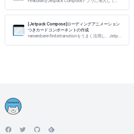
FirebaseをJetpack Composeアプリに導入して、プッシュ通知を受取り対応する画面を開くようにしました。またAnalyticsやCrashlyticsも同時に導入しました。
[Jetpack Compose]ローディングアニメーション
つきカードコンポーネントの作成
rememberinfinitetransitionをうまく活用し、Jetpack Composeでローディングアニメーションつきのカードコンポーネントを作成しました。
Facebook
Twitter
GitHub
Feedly