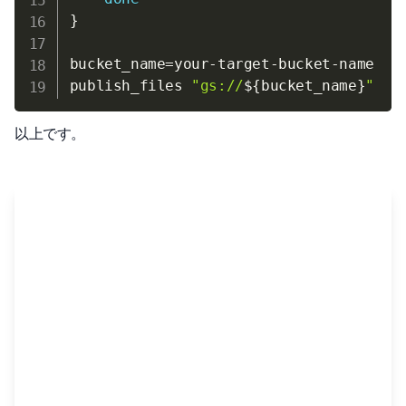
}
bucket_name
=
your-target-bucket-name  
#
publish_files 
"gs://
${bucket_name}
"
以上です。