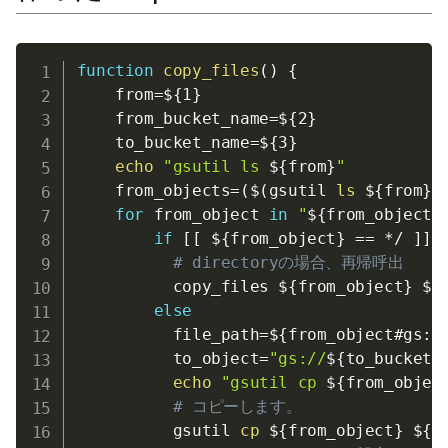
function
copy_files
(
)
{
from
=
${1}
from_bucket_name
=
${2}
to_bucket_name
=
${3}
echo
"gsutil ls 
${from}
"
from_objects
=
(
$(
gsutil 
ls
 $
{
from
}
)
for
from_object
in
"
${from_objects
if
[
[
${from_object}
==
 */ 
]
]
# directoryの場合、再帰呼出
          copy_files 
${from_object}
${
else
file_path
=
${from_object
#
gs
:
/
to_object
=
"gs://
${to_bucket_
echo
"gsutil cp 
${from_objec
# コピーします。
          gsutil 
cp
${from_object}
${t