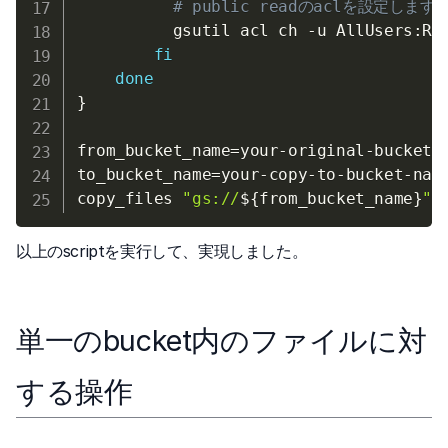
# public readのaclを設定します
          gsutil acl ch 
-u
 AllUsers:R 
fi
done
}
from_bucket_name
=
your-original-bucket-
to_bucket_name
=
your-copy-to-bucket-nam
copy_files 
"gs://
${from_bucket_name}
"
以上のscriptを実行して、実現しました。
単一のbucket内のファイルに対
する操作