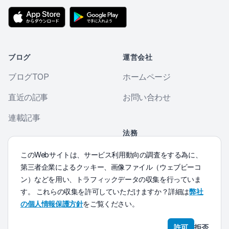
ブログ
運営会社
ブログTOP
ホームページ
直近の記事
お問い合わせ
連載記事
法務
個人情報保護方針
その他
このWebサイトは、サービス利用動向の調査をする為に、
第三者企業によるクッキー、画像ファイル（ウェブビーコ
Morse符号練習
ン）などを用い、トラフィックデータの収集を行っていま
す。 これらの収集を許可していただけますか？詳細は
弊社
の個人情報保護方針
をご覧ください。
© 2016 Kumanote LLC.
許可
拒否