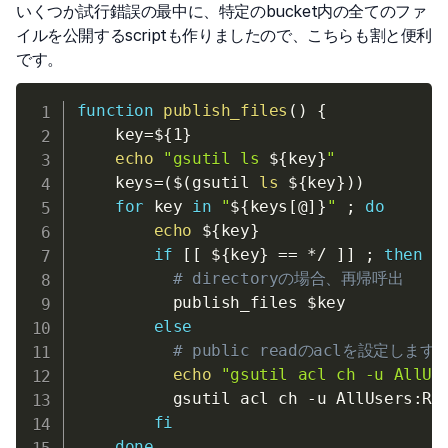
いくつか試行錯誤の最中に、特定のbucket内の全てのファ
イルを公開するscriptも作りましたので、こちらも割と便利
です。
function
publish_files
(
)
{
key
=
${1}
echo
"gsutil ls 
${key}
"
keys
=
(
$(
gsutil 
ls
 $
{
key
}
)
)
for
key
in
"
${keys
[
@
]
}
"
;
do
echo
${key}
if
[
[
${key}
==
 */ 
]
]
;
then
# directoryの場合、再帰呼出
          publish_files 
$key
else
# public readのaclを設定
echo
"gsutil acl ch -u AllUs
          gsutil acl ch 
-u
 AllUsers:R 
fi
done