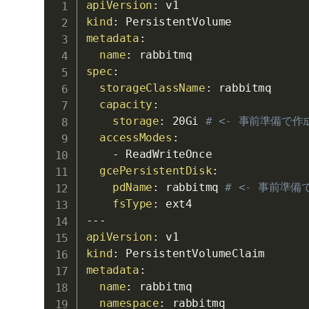
apiVersion
:
kind
:
metadata
:
name
:
spec
:
storageClassName
:
 rabbitmq

capacity
:
storage
:
 20Gi 
# <- 事前準備で作成
accessModes
:
-
 ReadWriteOnce

gcePersistentDisk
:
pdName
:
 rabbitmq 
# <- 事前準備で
fsType
:
---
apiVersion
:
kind
:
metadata
:
name
:
 rabbitmq

namespace
: