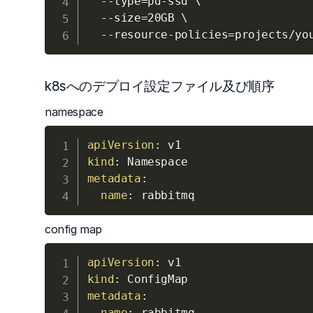
--type
=
pd-ssd 
\
--size
=
20GB 
\
  --resource-policies
=
k8sへのデプロイ設定ファイル及び順序
namespace
apiVersion
:
kind
:
metadata
:
name
:
config map
apiVersion
:
kind
:
metadata
:
name
:
 rabbitmq
