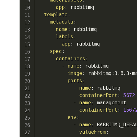
app
:
 rabbitmq

template
:
metadata
:
name
:
 rabbitmq

labels
:
app
:
 rabbitmq

spec
:
containers
:
-
name
:
 rabbitmq

image
:
 rabbitmq
:
3.8.3
-
m
ports
:
-
name
:
 rabbitmq

containerPort
:
5672
-
name
:
 management

containerPort
:
1567
env
:
-
name
:
 RABBITMQ_DEFAU
valueFrom
: