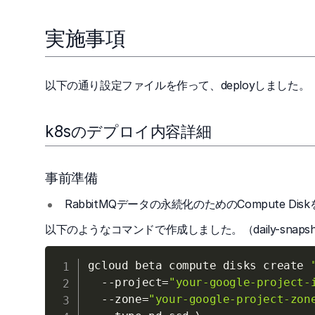
実施事項
以下の通り設定ファイルを作って、deployしました。
k8sのデプロイ内容詳細
事前準備
RabbitMQデータの永続化のためのCompute Di
以下のようなコマンドで作成しました。（daily-sn
gcloud beta compute disks create 
--project
=
"your-google-project-
--zone
=
"your-google-project-zon