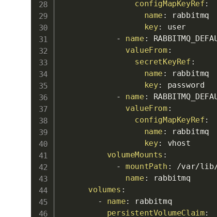
configMapKeyRef
:
name
:
 rabbitmq

key
:
 user

-
name
:
 RABBITMQ_DEFAU
valueFrom
:
secretKeyRef
:
name
:
 rabbitmq

key
:
 password

-
name
:
 RABBITMQ_DEFAU
valueFrom
:
configMapKeyRef
:
name
:
 rabbitmq

key
:
 vhost

volumeMounts
:
-
mountPath
:
 /var/lib/
name
:
 rabbitmq

volumes
:
-
name
:
 rabbitmq

persistentVolumeClaim
: