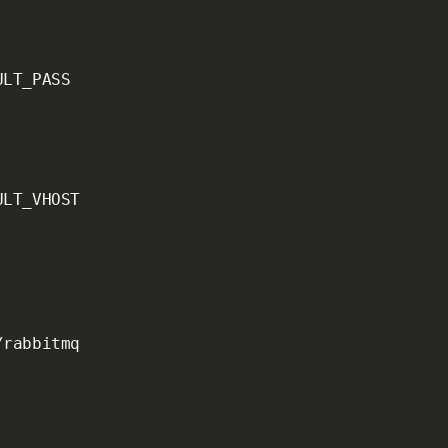
LT_PASS

LT_VHOST

rabbitmq
