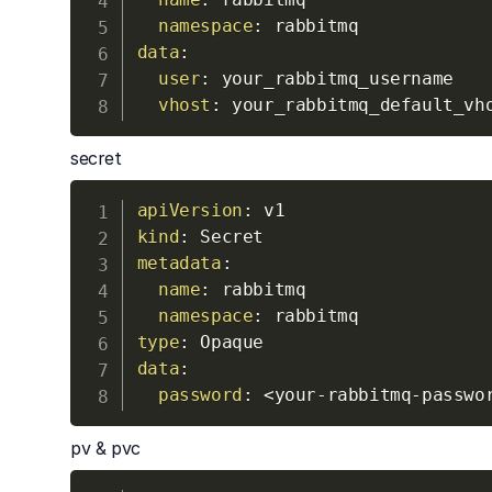
namespace
:
data
:
user
:
 your_rabbitmq_username

vhost
:
secret
apiVersion
:
kind
:
metadata
:
name
:
 rabbitmq

namespace
:
type
:
data
:
password
:
 <your
-
rabbitmq
-
passwo
pv & pvc