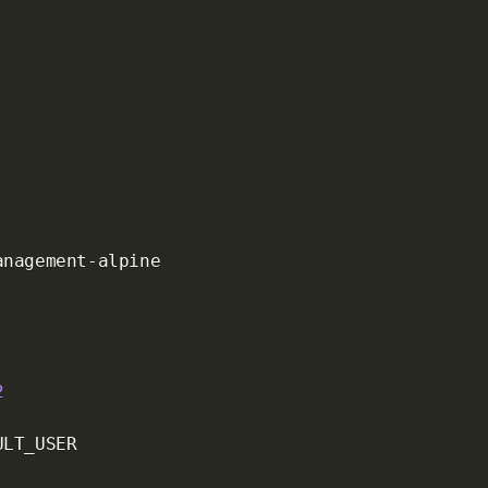
anagement
-
alpine

2
LT_USER
