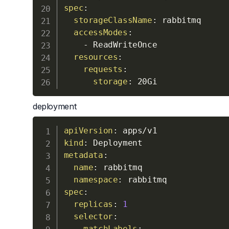
spec
:
storageClassName
:
 rabbitmq

accessModes
:
-
 ReadWriteOnce

resources
:
requests
:
storage
:
deployment
apiVersion
:
kind
:
metadata
:
name
:
 rabbitmq

namespace
:
spec
:
replicas
:
1
selector
:
matchLabels
: