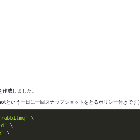
skを作成しました。
apshotという一日に一回スナップショットをとるポリシー付きです
"rabbitmq"
\
id"
\
e"
\