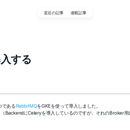
直近の記事
連載記事
導入する
つである
RabbitMQ
をGKEを使って導入しました。
す。（BackendにCeleryを導入しているのですが、それのBroker用に