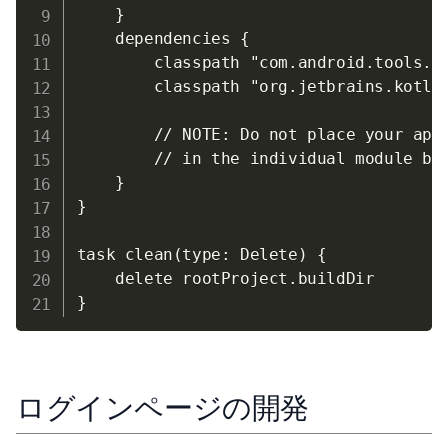
    }

    dependencies {

        classpath "com.android.tools.bu
        classpath "org.jetbrains.kotlin
        // NOTE: Do not place your appl
        // in the individual module bui
    }

}

task clean(type: Delete) {

    delete rootProject.buildDir

ログインページの開発