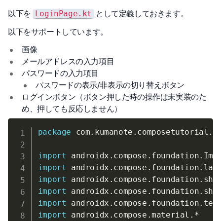
以下を
として定義しておきます。
LoginPage.kt
以下をサポートしています。
画像
メールアドレスの入力項目
パスワードの入力項目
パスワードの表示/非表示の切り替えボタン
ログインボタン（ボタン押した時の操作は未実装のた
め、押しても反応しません）
package
 com
.
kumanote
.
composetutorial
.
c
import
 androidx
.
compose
.
foundation
.
import
 androidx
.
compose
.
foundation
.
lay
import
 androidx
.
compose
.
foundation
.
sha
import
 androidx
.
compose
.
foundation
.
sha
import
 androidx
.
compose
.
foundation
.
tex
import
 androidx
.
compose
.
material
.
*