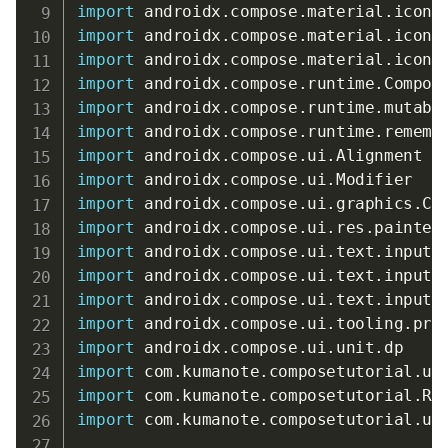
import
 androidx
.
compose
.
material
.
icons
import
 androidx
.
compose
.
material
.
icons
import
 androidx
.
compose
.
material
.
icons
import
 androidx
.
compose
.
runtime
.
import
 androidx
.
compose
.
runtime
.
import
 androidx
.
compose
.
runtime
.
import
 androidx
.
compose
.
ui
.
import
 androidx
.
compose
.
ui
.
import
 androidx
.
compose
.
ui
.
graphics
.
import
 androidx
.
compose
.
ui
.
res
.
import
 androidx
.
compose
.
ui
.
text
.
input
.
import
 androidx
.
compose
.
ui
.
text
.
input
.
import
 androidx
.
compose
.
ui
.
text
.
input
.
import
 androidx
.
compose
.
ui
.
tooling
.
pre
import
 androidx
.
compose
.
ui
.
unit
.
import
 com
.
kumanote
.
composetutorial
.
ui
import
 com
.
kumanote
.
composetutorial
.
import
 com
.
kumanote
.
composetutorial
.
ui