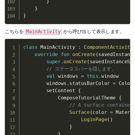
}
}
}
こちらを
から呼び出して表示します。
MainActivity
class
 MainActivity 
:
ComponentActivity
override
fun
onCreate
(
savedInstanc
super
.
onCreate
(
savedInstanceSt
// ステータスバーを隠します。
val
 windows 
=
this
.
window

        windows
.
statusBarColor 
=
 Color
        setContent 
{
            ComposeTutorialTheme 
{
// A surface container
Surface
(
color 
=
 Materi
LoginPage
(
)
}
}