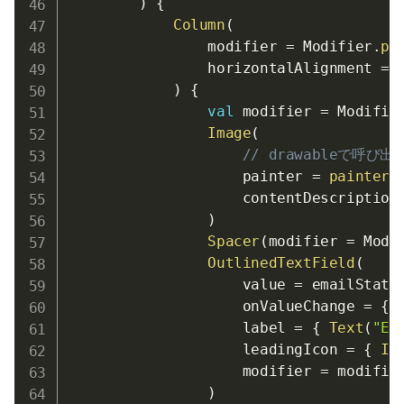
)
{
Column
(
                modifier 
=
 Modifier
.
pa
                horizontalAlignment 
=
 
)
{
val
 modifier 
=
 Modifie
Image
(
// drawableで呼
                    painter 
=
painterR
                    contentDescription
)
Spacer
(
modifier 
=
 Modi
OutlinedTextField
(
                    value 
=
 emailState
                    onValueChange 
=
{
 
                    label 
=
{
Text
(
"Em
                    leadingIcon 
=
{
Ic
                    modifier 
=
 modifier
)