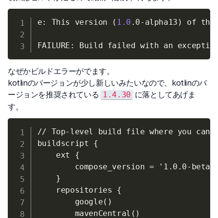
e: This version 
(
1.0
.0-alpha13
)
 of the
なぜかビルドエラーがでます。
kotlinのバージョンが少し新しいみたいなので、kotlinのバ
ージョンを推奨されている
に落としてあげま
1.4.30
す。
// Top-level build file where you can a
buildscript {

    ext {

        compose_version = '1.0.0-beta01
    }

    repositories {

        google()

        mavenCentral()
