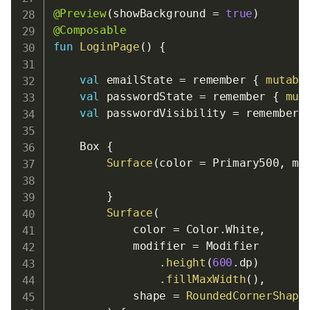
@Preview
(
showBackground 
=
true
)
@Composable
fun
LoginPage
(
)
{
val
 emailState 
=
 remember 
{
mutabl
val
 passwordState 
=
 remember 
{
mut
val
 passwordVisibility 
=
 remember 
    Box 
{
Surface
(
color 
=
 Primary500
,
 mo
}
Surface
(
            color 
=
 Color
.
White
,
            modifier 
=
 Modifier

.
height
(
600
.
dp
)
.
fillMaxWidth
(
)
,
            shape 
=
RoundedCornerShape