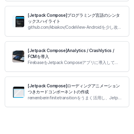
[Jetpack Compose]プログラミング言語のシンタ
ックスハイライト
github.com/kbiakov/CodeView-Androidを少し改造して、Jetpack Composeでコードビューを実装してみました
[Jetpack Compose]Analytics / Crashlytics /
FCMを導入
FirebaseをJetpack Composeアプリに導入して、プッシュ通知を受取り対応する画面を開くようにしました。またAnalyticsやCrashlyticsも同時に導入しました。
[Jetpack Compose]ローディングアニメーション
つきカードコンポーネントの作成
rememberinfinitetransitionをうまく活用し、Jetpack Composeでローディングアニメーションつきのカードコンポーネントを作成しました。