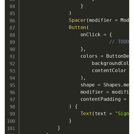
}
)
Spacer
(
modifier 
=
 Modi
Button
(
                    onClick 
=
{
// TOD
}
,
                    colors 
=
 ButtonDef
                        backgroundColo
                        contentColor 
=
)
,
                    shape 
=
 Shapes
.
med
                    modifier 
=
 modifie
                    contentPadding 
=
P
)
{
Text
(
text 
=
"Sign 
}
}