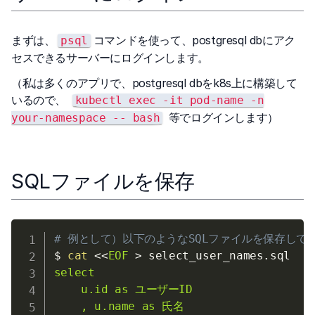
まずは、
コマンドを使って、postgresql dbにアク
psql
セスできるサーバーにログインします。
（私は多くのアプリで、postgresql dbをk8s上に構築して
いるので、
kubectl exec -it pod-name -n
等でログインします）
your-namespace -- bash
SQLファイルを保存
# 例として）以下のようなSQLファイルを保存し
$ 
cat
<<
EOF
>
 select_user_names.sql
select

    u.id as ユーザーID

    , u.name as 氏名
