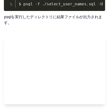
$ psql 
-f
 ./select_user_names.sql 
-U
 d
psqlを実行したディレクトリに結果ファイルが出力されま
す。