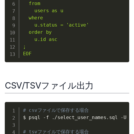
  from

    users as u

  where

    u.status = 'active'

  order by

    u.id asc

;

EOF
CSV/TSVファイル出力
# csvファイルで保存する場合
$ psql 
-f
 ./select_user_names.sql 
-U
 d
# tsvファイルで保存する場合