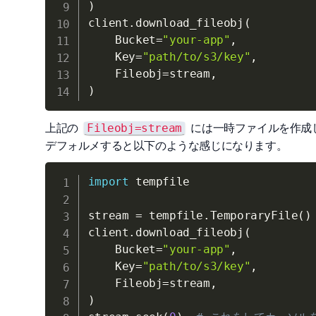
)
client
.
download_fileobj
(
    Bucket
=
"your-app"
,
    Key
=
"path/to/s3/key"
,
    Fileobj
=
stream
,
)
上記の
には一時ファイルを作成し、そ
Fileobj=stream
デフォルメすると以下のような感じになります。
import
 tempfile

stream 
=
 tempfile
.
TemporaryFile
(
)
client
.
download_fileobj
(
    Bucket
=
"your-app"
,
    Key
=
"path/to/s3/key"
,
    Fileobj
=
stream
,
)