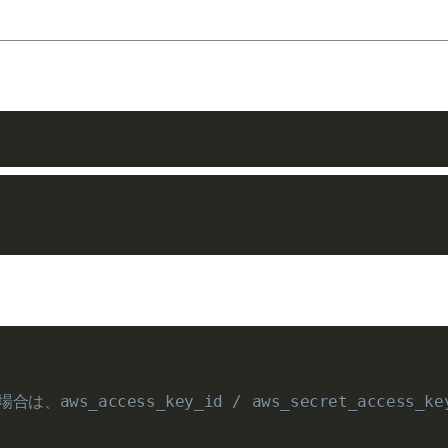
aws_access_key_id / aws_secret_access_