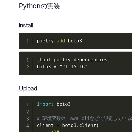
Pythonの実装
install
poetry 
add
[tool.poetry.dependencies]

Upload
import
 boto3

# 環境変数や、aws cliなどで設定している場合は、
client 
=
 boto3
.
client
(