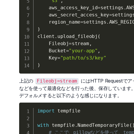
"s3"
,
    aws_access_key_id
=
settings
.
AW
    aws_secret_access_key
=
setting
    region_name
=
settings
.
AWS_REGI
)
client
.
upload_fileobj
(
    Fileobj
=
stream
,
    Bucket
=
"your-app"
,
    Key
=
"path/to/s3/key"
)
上記の
にはHTTP Reques
Fileobj=stream
などを使って最適化などを行った後、保存しています。）その
デフォルメすると以下のような感じになります。
import
 tempfile

with
 tempfile
.
NamedTemporaryFile
(
# ここで、pillowなどを使って、tem