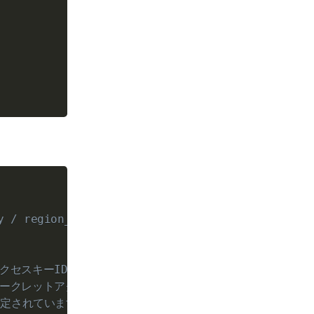
key / region_nameなどの引数は不要です。
アクセスキーIDが設定されています
のシークレットアクセスキーが設定されています
が設定されています