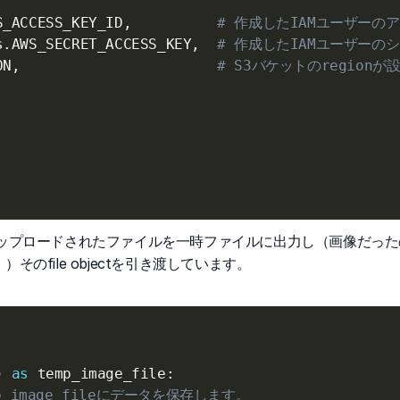
S_ACCESS_KEY_ID
,
# 作成したIAMユーザーの
s
.
AWS_SECRET_ACCESS_KEY
,
# 作成したIAMユーザー
ON
,
# S3バケットのregion
tでアップロードされたファイルを一時ファイルに出力し（画像だったので
file objectを引き渡しています。
)
as
 temp_image_file
:
p_image_fileにデータを保存します。