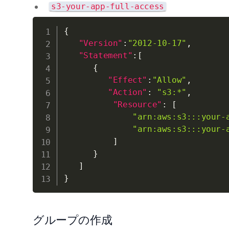
s3-your-app-full-access
{
"Version"
:
"2012-10-17"
,
"Statement"
:
[
{
"Effect"
:
"Allow"
,
"Action"
:
"s3:*"
,
"Resource"
:
[
"arn:aws:s3:::your-
"arn:aws:s3:::your-
]
}
]
}
グループの作成