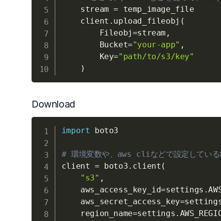
    stream 
=
 temp_image_file

    client
.
upload_fileobj
(
        Fileobj
=
stream
,
        Bucket
=
"your-app"
,
        Key
=
"path/to/s3/key"
)
Download
import
 boto3

# 環境変数や、aws cliなどで設定している場合は、
client 
=
 boto3
.
client
(
"s3"
,
    aws_access_key_id
=
settings
.
AW
    aws_secret_access_key
=
setting
    region_name
=
settings
.
AWS_REGI