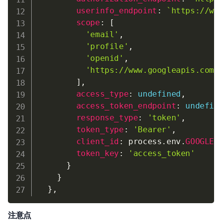
userinfo_endpoint
:
`
https://ww
scope
:
[
'email'
,
'profile'
,
'openid'
,
'https://www.googleapis.com/
]
,
access_type
:
undefined
,
access_token_endpoint
:
undefin
response_type
:
'token'
,
token_type
:
'Bearer'
,
client_id
:
 process
.
env
.
GOOGLE_
token_key
:
'access_token'
}
}
}
,
注意点