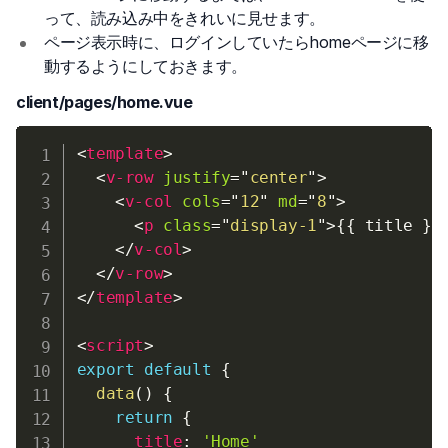
って、読み込み中をきれいに見せます。
ページ表示時に、ログインしていたらhomeページに移
動するようにしておきます。
client/pages/home.vue
<
template
>
<
v-row
justify
=
"
center
"
>
<
v-col
cols
=
"
12
"
md
=
"
8
"
>
<
p
class
=
"
display-1
"
>
{{ title }}
</
v-col
>
</
v-row
>
</
template
>
<
script
>
export
default
{
data
(
)
{
return
{
title
:
'Home'