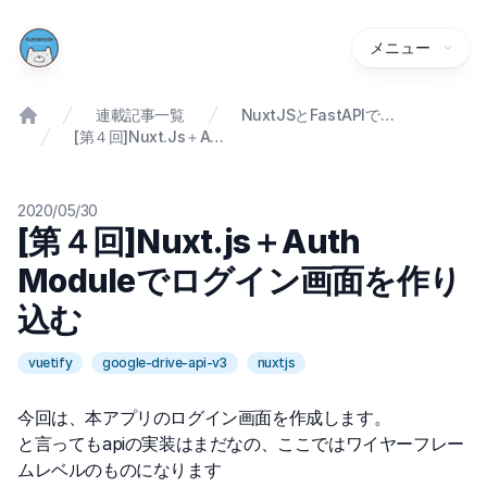
メニュー
連載記事一覧
NuxtJSとFastAPIでGoogle Drive APIを使ったWebアプリを開発しよう
[第４回]Nuxt.js＋Auth Moduleでログイン画面を作り込む
2020/05/30
[第４回]Nuxt.js＋Auth
Moduleでログイン画面を作り
込む
vuetify
google-drive-api-v3
nuxtjs
今回は、本アプリのログイン画面を作成します。
と言ってもapiの実装はまだなの、ここではワイヤーフレー
ムレベルのものになります