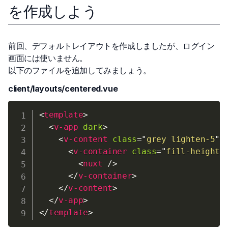
を作成しよう
前回、デフォルトレイアウトを作成しましたが、ログイン
画面には使いません。
以下のファイルを追加してみましょう。
client/layouts/centered.vue
<
template
>
<
v-app
dark
>
<
v-content
class
=
"
grey lighten-5
"
>
<
v-container
class
=
"
fill-height
"
<
nuxt
/>
</
v-container
>
</
v-content
>
</
v-app
>
</
template
>