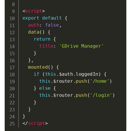
<
script
>
export
default
{
auth
:
false
,
data
(
)
{
return
{
title
:
'GDrive Manager'
}
}
,
mounted
(
)
{
if
(
this
.
$auth
.
loggedIn
)
{
this
.
$router
.
push
(
'/home'
)
}
else
{
this
.
$router
.
push
(
'/login'
)
}
}
}
</
script
>