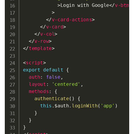
>
Login with Google
</
v-btn
>
</
v-card-actions
>
</
v-card
>
</
v-col
>
</
v-row
>
</
template
>
<
script
>
export
default
{
auth
:
false
,
layout
:
'centered'
,
methods
:
{
authenticate
(
)
{
this
.
$auth
.
loginWith
(
'app'
)
}
}
}