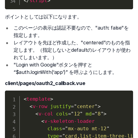
</
script
>
ポイントとしては以下になります。
このページの表示は認証不要なので、"auth: false"を
指定します。
レイアウトを先ほど作成した、"centered"のものを指
定します。（指定しないとdefaultのレイアウトが使わ
れてしまいます。）
"Login with Google"ボタンを押すと
“$auth.loginWith(‘app’)” を呼ぶようにします。
client/pages/oauth2_callback.vue
<
template
>
<
v-row
justify
=
"
center
"
>
<
v-col
cols
=
"
12
"
md
=
"
8
"
>
<
v-skeleton-loader
class
=
"
mx-auto mt-12
"
type
=
"
card,list-item-three-lin