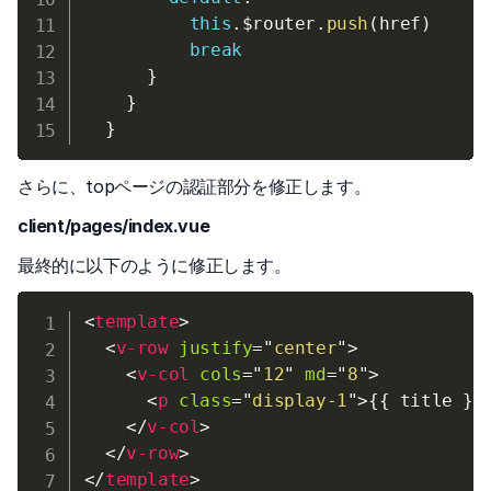
this
.
$router
.
push
(
href
)
break
}
}
}
さらに、topページの認証部分を修正します。
client/pages/index.vue
最終的に以下のように修正します。
<
template
>
<
v-row
justify
=
"
center
"
>
<
v-col
cols
=
"
12
"
md
=
"
8
"
>
<
p
class
=
"
display-1
"
>
{{ title }}
</
v-col
>
</
v-row
>
</
template
>