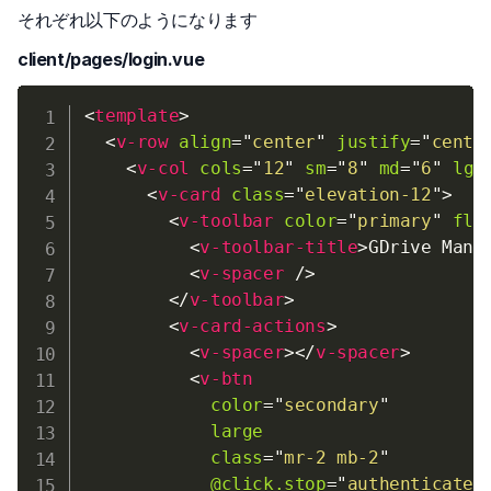
それぞれ以下のようになります
client/pages/login.vue
<
template
>
<
v-row
align
=
"
center
"
justify
=
"
cente
<
v-col
cols
=
"
12
"
sm
=
"
8
"
md
=
"
6
"
lg
=
<
v-card
class
=
"
elevation-12
"
>
<
v-toolbar
color
=
"
primary
"
fla
<
v-toolbar-title
>
GDrive Mana
<
v-spacer
/>
</
v-toolbar
>
<
v-card-actions
>
<
v-spacer
>
</
v-spacer
>
<
v-btn
color
=
"
secondary
"
large
class
=
"
mr-2 mb-2
"
@click.stop
=
"
authenticate
"