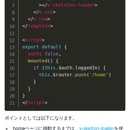
>
</
v-skeleton-loader
>
</
v-col
>
</
v-row
>
</
template
>
<
script
>
export
default
{
auth
:
false
,
mounted
(
)
{
if
(
this
.
$auth
.
loggedIn
)
{
this
.
$router
.
push
(
'/home'
)
}
}
}
</
script
>
ポイントとしては以下になります。
homeページに移動するまでは、
v-skelton-loader
を使