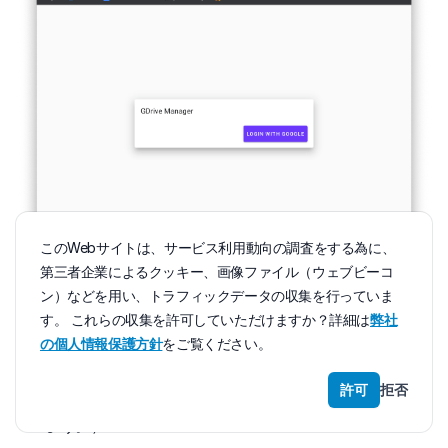
このWebサイトは、サービス利用動向の調査をする為に、
第三者企業によるクッキー、画像ファイル（ウェブビーコ
ログインボタンを押し、実際にGoogleアカウントでロ
ン）などを用い、トラフィックデータの収集を行っていま
グインしましょう。
す。 これらの収集を許可していただけますか？詳細は
弊社
の個人情報保護方針
をご覧ください。
初回ログイン時は以下のようなエラーとも取れる警告
画面が出てきます。（外部向けのアプリケーションと
許可
拒否
して作成している場合は、このような画面が出るでし
ょう。）