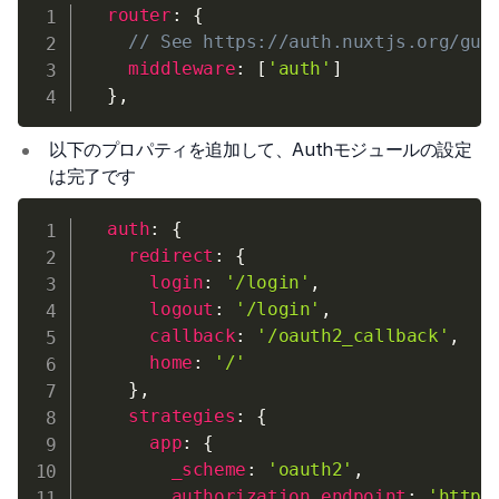
router
:
{
// See https://auth.nuxtjs.org/gui
middleware
:
[
'auth'
]
}
,
以下のプロパティを追加して、Authモジュールの設定
は完了です
auth
:
{
redirect
:
{
login
:
'/login'
,
logout
:
'/login'
,
callback
:
'/oauth2_callback'
,
home
:
'/'
}
,
strategies
:
{
app
:
{
_scheme
:
'oauth2'
,
authorization_endpoint
:
'https