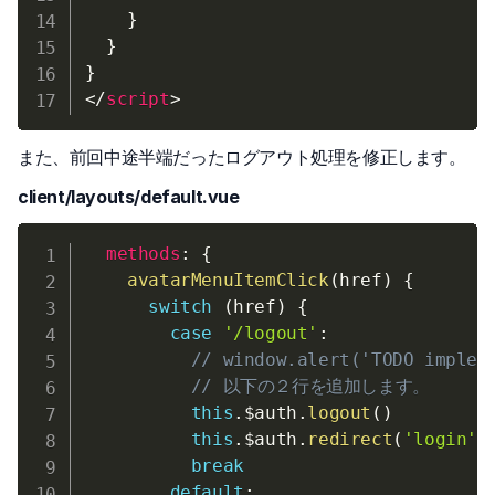
}
}
}
</
script
>
また、前回中途半端だったログアウト処理を修正します。
client/layouts/default.vue
methods
:
{
avatarMenuItemClick
(
href
)
{
switch
(
href
)
{
case
'/logout'
:
// window.alert('TODO impl
// 以下の２行を追加します。
this
.
$auth
.
logout
(
)
this
.
$auth
.
redirect
(
'login'
)
break
default
: