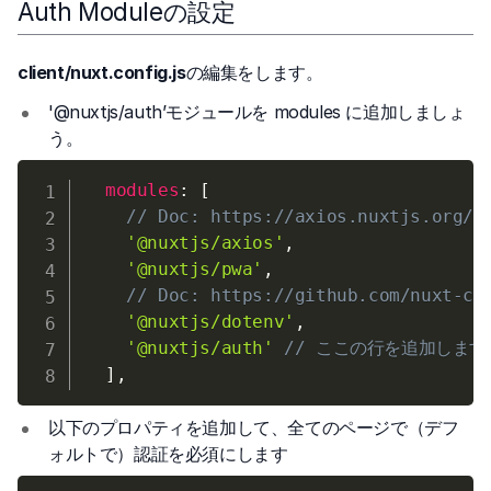
Auth Moduleの設定
client/nuxt.config.js
の編集をします。
'@nuxtjs/auth’モジュールを modules に追加しましょ
う。
modules
:
[
// Doc: https://axios.nuxtjs.org/u
'@nuxtjs/axios'
,
'@nuxtjs/pwa'
,
// Doc: https://github.com/nuxt-co
'@nuxtjs/dotenv'
,
'@nuxtjs/auth'
// ここの行を追加します
]
,
以下のプロパティを追加して、全てのページで（デフ
ォルトで）認証を必須にします