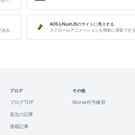
弊社ホームページとブログサイトをNuxt2からNuxt3ベースに移行しました。
AOSをNuxtJSのサイトに導入する
リッチでカスタマイズが自由なテキストエディタであるEditor.jsをNuxtJSのサイトに導入しました。
ブログ
その他
ブログTOP
Morse符号練習
直近の記事
連載記事