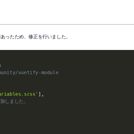
あったため、修正を行いました。


unity/vuetify-module

ariables.scss'
]
,
追加しました。