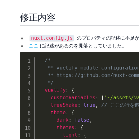
修正内容
のプロパティの記述に不足が
nuxt.config.js
ここ
に記述があるのを見落としていました。
/*

   ** vuetify module configuration
   ** https://github.com/nuxt-comm
   */
vuetify
:
{
customVariables
:
[
'~/assets/v
treeShake
:
true
,
// ここの行を
theme
:
{
dark
:
false
,
themes
:
{
light
:
{