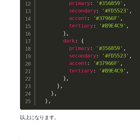
primary
:
'#356859'
,
secondary
:
'#FD5523'
,
accent
:
'#37966F'
,
tertiary
:
'#B9E4C9'
,
}
,
dark
:
{
primary
:
'#356859'
,
secondary
:
'#FD5523'
,
accent
:
'#37966F'
,
tertiary
:
'#B9E4C9'
,
}
,
}
,
}
,
}
,
以上になります。