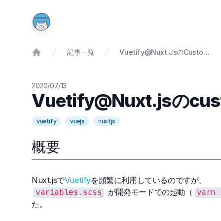
記事一覧
Vuetify@Nuxt.jsのcustomVariablesの設定を行いました
2020/07/13
Vuetify@Nuxt.js
のcu
vuetify
vuejs
nuxtjs
概要
Nuxt.jsで
Vuetify
を頻繁に利用しているのですが、
が開発モードでの起動（
variables.scss
yarn 
た。