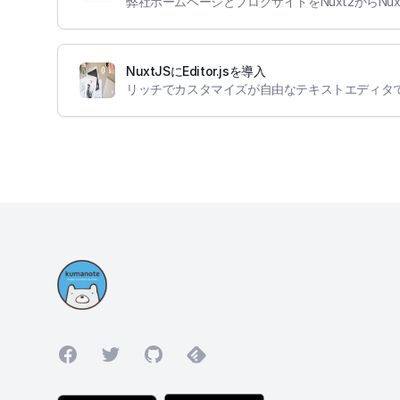
NuxtJSにEditor.jsを導入
Facebook
Twitter
GitHub
Feedly