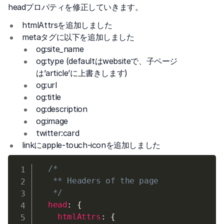
headプロパティを修正していきます。
htmlAttrsを追加しました
metaタグに以下を追加しました
og:site_name
og:type (defaultはwebsiteで、子ページ
は’article’に上書きします)
og:url
og:title
og:description
og:image
twitter:card
linkにapple-touch-iconを追加しました
/*

   ** Headers of the page

   */
head
:
{
htmlAttrs
:
{