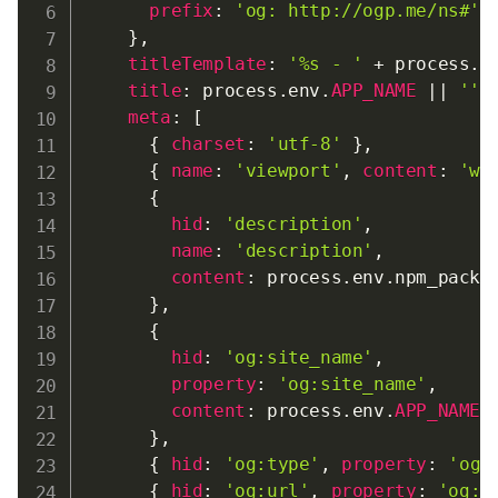
prefix
:
'og: http://ogp.me/ns#'
}
,
titleTemplate
:
'%s - '
+
 process
.
e
title
:
 process
.
env
.
APP_NAME
||
''
,
meta
:
[
{
charset
:
'utf-8'
}
,
{
name
:
'viewport'
,
content
:
'wi
{
hid
:
'description'
,
name
:
'description'
,
content
:
 process
.
env
.
npm_packa
}
,
{
hid
:
'og:site_name'
,
property
:
'og:site_name'
,
content
:
 process
.
env
.
APP_NAME
}
,
{
hid
:
'og:type'
,
property
:
'og:
{
hid
:
'og:url'
,
property
:
'og:u