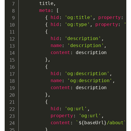
      title
,
meta
:
[
{
hid
:
'og:title'
,
property
:
'
{
hid
:
'og:type'
,
property
:
'o
{
hid
:
'description'
,
name
:
'description'
,
content
:
 description

}
,
{
hid
:
'og:description'
,
name
:
'og:description'
,
content
:
 description

}
,
{
hid
:
'og:url'
,
property
:
'og:url'
,
content
:
`
${
baseUrl
}
/about
`
}