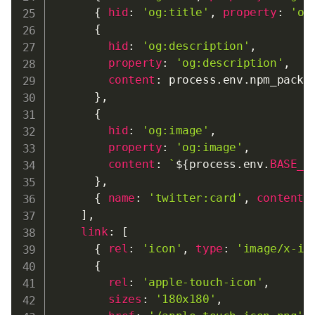
{
hid
:
'og:title'
,
property
:
'og
{
hid
:
'og:description'
,
property
:
'og:description'
,
content
:
 process
.
env
.
npm_packa
}
,
{
hid
:
'og:image'
,
property
:
'og:image'
,
content
:
`
${
process
.
env
.
BASE_U
}
,
{
name
:
'twitter:card'
,
content
:
]
,
link
:
[
{
rel
:
'icon'
,
type
:
'image/x-ic
{
rel
:
'apple-touch-icon'
,
sizes
:
'180x180'
,