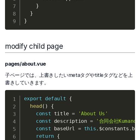
}
}
}
modify child page
pages/about.vue
子ページでは、上書きしたいmetaタグやtitleタグなどを上
書きしていきます。
export
default
{
head
(
)
{
const
 title 
=
'About Us'
const
 description 
=
'合同会社Kumano
const
 baseUrl 
=
this
.
$constants
.
bas
return
{