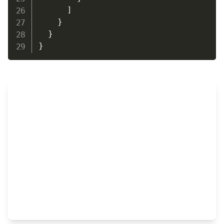
]
}
}
}