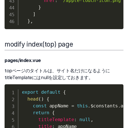
href
:
'/apple-touch-icon.png'
}
]
}
,
modify index(top) page
pages/index.vue
topページのタイトルは、サイト名だけになるように
titleTemplateにはnullを設定しておきます。
export
default
{
head
(
)
{
const
 appName 
=
this
.
$constants
.
app
return
{
titleTemplate
:
null
,
title
:
 appName
