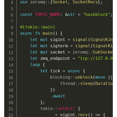
use
zeromq
::
{
Socket
,
SocketRecv
}
;
const
TOPIC_NAME
:
&
str
=
"hashblock"
;
#[tokio::main]
async
fn
main
(
)
{
let
mut
 sigint 
=
signal
(
SignalKind
let
mut
 sigterm 
=
signal
(
SignalKin
let
mut
 socket 
=
zeromq
::
SubSocket
let
 zmq_endpoint 
=
"tcp://127.0.0.
loop
{
let
 tick 
=
async
{
blocking
::
unblock
(
move
|
|
thread
::
sleep
(
Duration
}
)
.
await
}
;
tokio
::
select!
{
            _ 
=
 sigint
.
recv
(
)
=>
{