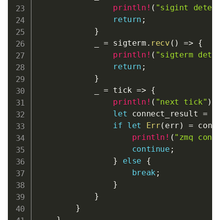
println!
(
"sigint detec
return
;
}
            _ 
=
 sigterm
.
recv
(
)
=>
{
println!
(
"sigterm dete
return
;
}
            _ 
=
 tick 
=>
{
println!
(
"next tick"
)
;
let
 connect_result 
=
 s
if
let
Err
(
err
)
=
 conn
println!
(
"zmq conn
continue
;
}
else
{
break
;
}
}
}
}