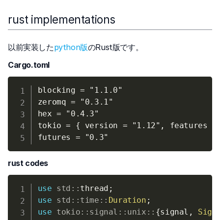
rust implementations
以前実装した
python版
のRust版です。
Cargo.toml
blocking = "1.1.0"

zeromq = "0.3.1"

hex = "0.4.3"

tokio = { version = "1.12", features = 
rust codes
use
std
::
thread
;
use
std
::
time
::
Duration
;
use
tokio
::
signal
::
unix
::
{
signal
,
Sign