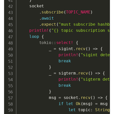
    socket

.
subscribe
(
TOPIC_NAME
)
.
await
.
expect
(
"must subscribe hashbl
println!
(
"{} topic subscription st
loop
{
tokio
::
select!
{
            _ 
=
 sigint
.
recv
(
)
=>
{
println!
(
"sigint detec
break
}
            _ 
=
 sigterm
.
recv
(
)
=>
{
println!
(
"sigterm dete
break
}
            msg 
=
 socket
.
recv
(
)
=>
{
if
let
Ok
(
msg
)
=
 msg 
{
let
 topic
:
String