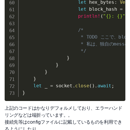
let
 hex_bytes
:
Vec
let
 block_hash 
=
h
println!
(
"{}: {}"
,
/*

                     * TODO ここで、b
                     * 私は、独自のm
                     */
}
}
}
}
let
 _ 
=
 socket
.
close
(
)
.
await
;
}
上記のコードはかなりデフォルメしており、エラーハンド
リングなどは端折っています。。
接続先等はconfigファイルに記載しているものを利用でき
るようにしたり、