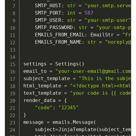
    SMTP_HOST
:
str
=
"your.smtp.server
    SMTP_PORT
:
int
=
587
    SMTP_USER
:
str
=
"your-smtp-user"
    SMTP_PASSWORD
:
str
=
"your-smtp-pa
    EMAILS_FROM_EMAIL
:
 EmailStr 
=
"Fro
    EMAILS_FROM_NAME
:
str
=
"noreply@y
settings 
=
 Settings
(
)
email_to 
=
"your-user-email@gmail.com"
subject_template 
=
"This is the subjec
html_template 
=
"<!doctype html><html>
text_template 
=
"your code is {{ code 
render_data 
=
{
"code"
:
"12345"
}
message 
=
 emails
.
Message
(
    subject
=
JinjaTemplate
(
subject_temp