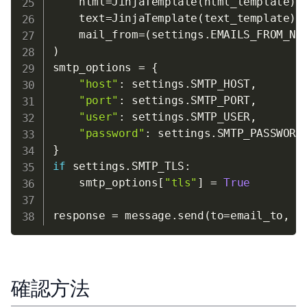
    html
=
JinjaTemplate
(
html_template
)
,
    text
=
JinjaTemplate
(
text_template
)
,
    mail_from
=
(
settings
.
EMAILS_FROM_NA
)
smtp_options 
=
{
"host"
:
 settings
.
SMTP_HOST
,
"port"
:
 settings
.
SMTP_PORT
,
"user"
:
 settings
.
SMTP_USER
,
"password"
:
 settings
.
SMTP_PASSWORD
}
if
 settings
.
SMTP_TLS
:
    smtp_options
[
"tls"
]
=
True
response 
=
 message
.
send
(
to
=
email_to
,
 r
確認方法