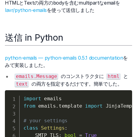
HTMLとTextの両方のbodyを含むmultipartなemailを
lavr/python-emails
を使って送信しました
送信 in Python
python-emails — python-emails 0.5.1 documentation
を
みて実装しました。
のコンストラクタに
と
emails.Message
html
の両方を指定するだけです。簡単でした。
text
import
from
 emails
.
template 
import
 JinjaTempla
# your settings
class
Settings
:
    SMTP_TLS
:
bool
=
True