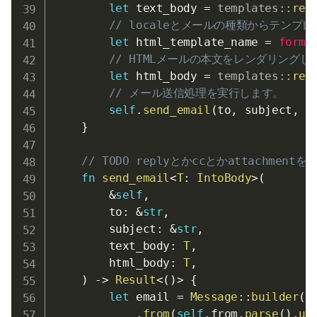
let
 text_body 
=
templates
::
ren
// localeとメールの種類からテンプ
let
 html_template_name 
=
forma
// HTMLメールの本文をレンダリングし
let
 html_body 
=
templates
::
ren
// メール送信処理を実行します。
self
.
send_email
(
to
,
 subject
,
 t
}
// TODO replyとかccとかattachme
fn
send_email
<
T
:
IntoBody
>
(
&
self
,
        to
:
&
str
,
        subject
:
&
str
,
        text_body
:
T
,
        html_body
:
T
,
)
->
Result
<
(
)
>
{
let
 email 
=
Message
::
builder
(
)
.
from
(
self
.
from
.
parse
(
)
.
un