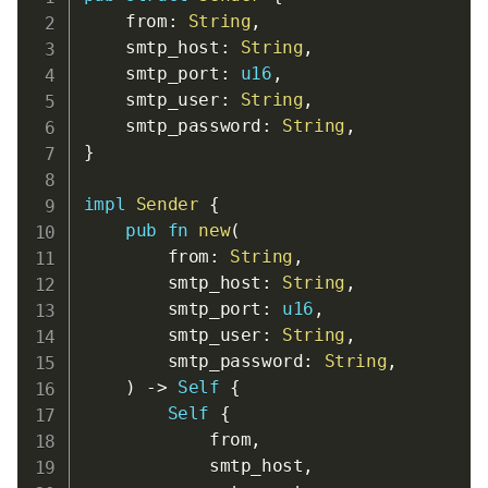
    from
:
String
,
    smtp_host
:
String
,
    smtp_port
:
u16
,
    smtp_user
:
String
,
    smtp_password
:
String
,
}
impl
Sender
{
pub
fn
new
(
        from
:
String
,
        smtp_host
:
String
,
        smtp_port
:
u16
,
        smtp_user
:
String
,
        smtp_password
:
String
,
)
->
Self
{
Self
{
            from
,
            smtp_host
,