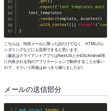
.
get
(
)
.
expect
(
"text templates must b
    text_templates

.
render
(
template
,
&
context
)
.
with_context
(
|
|
format!
(
"coul
}
こちらは、特段メールに限った話だけでなく、HTMLのレ
ンダリングなどにも流用できると思います。
（最近はクライアントアプリはNextJSとかiOS/Android等
に代表される別のアプリケーションで動作することが多い
ので、そういう用途はめっきり減りましたが）
メールの送信部分
pub
struct
Sender
{