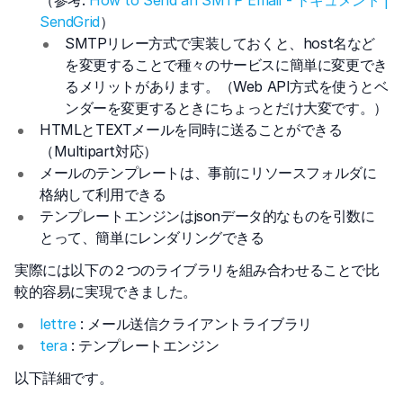
（参考:
How to Send an SMTP Email - ドキュメント |
SendGrid
）
SMTPリレー方式で実装しておくと、host名など
を変更することで種々のサービスに簡単に変更でき
るメリットがあります。（Web API方式を使うとベ
ンダーを変更するときにちょっとだけ大変です。）
HTMLとTEXTメールを同時に送ることができる
（Multipart対応）
メールのテンプレートは、事前にリソースフォルダに
格納して利用できる
テンプレートエンジンはjsonデータ的なものを引数に
とって、簡単にレンダリングできる
実際には以下の２つのライブラリを組み合わせることで比
較的容易に実現できました。
lettre
: メール送信クライアントライブラリ
tera
: テンプレートエンジン
以下詳細です。