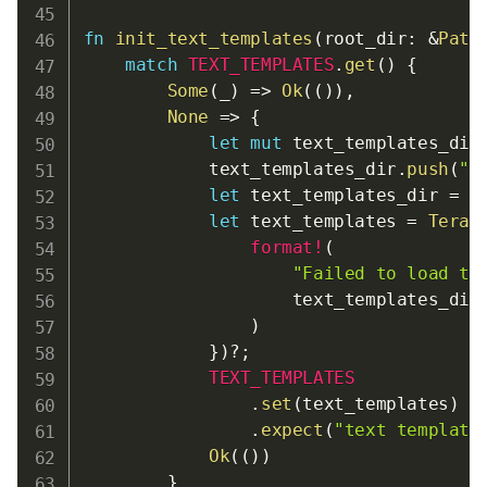
fn
init_text_templates
(
root_dir
:
&
Path
match
TEXT_TEMPLATES
.
get
(
)
{
Some
(
_
)
=>
Ok
(
(
)
)
,
None
=>
{
let
mut
 text_templates_dir
            text_templates_dir
.
push
(
"t
let
 text_templates_dir 
=
 t
let
 text_templates 
=
Tera
:
format!
(
"Failed to load te
                    text_templates_dir

)
}
)
?
;
TEXT_TEMPLATES
.
set
(
text_templates
)
.
expect
(
"text template
Ok
(
(
)
)
}