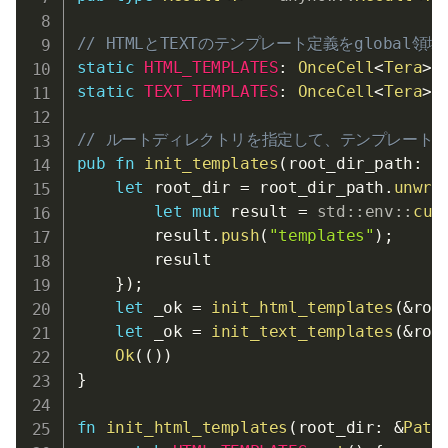
// HTMLとTEXTのテンプレート定義をglobal
static
HTML_TEMPLATES
:
OnceCell
<
Tera
>
static
TEXT_TEMPLATES
:
OnceCell
<
Tera
>
// ルートディレクトリを指定して、テンプレート
pub
fn
init_templates
(
root_dir_path
:
O
let
 root_dir 
=
 root_dir_path
.
unwra
let
mut
 result 
=
std
::
env
::
cur
        result
.
push
(
"templates"
)
;
        result

}
)
;
let
 _ok 
=
init_html_templates
(
&
roo
let
 _ok 
=
init_text_templates
(
&
roo
Ok
(
(
)
)
}
fn
init_html_templates
(
root_dir
:
&
Path