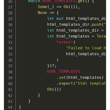
match
HTML_TEMPLATES
.
get
(
)
{
Some
(
_
)
=>
Ok
(
(
)
)
,
None
=>
{
let
mut
 html_templates_dir
            html_templates_dir
.
push
(
"h
let
 html_templates_dir 
=
 h
let
 html_templates 
=
Tera
:
format!
(
"Failed to load ht
                    html_templates_dir

)
}
)
?
;
HTML_TEMPLATES
.
set
(
html_templates
)
.
expect
(
"html template
Ok
(
(
)
)
}
}
}