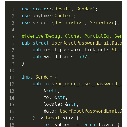
use
crate
::
{
Result
,
Sender
}
;
use
anyhow
::
Context
;
use
serde
::
{
Deserialize
,
Serialize
}
;
#[derive(Debug, Clone, PartialEq, Seri
pub
struct
UserResetPasswordEmailData
pub
 reset_password_link_url
:
Strin
pub
 valid_hours
:
i32
,
}
impl
Sender
{
pub
fn
send_user_reset_password_em
&
self
,
        to
:
&
str
,
        locale
:
&
str
,
        data
:
UserResetPasswordEmailDa
)
->
Result
<
(
)
>
{
let
 subject 
=
match
 locale 
{