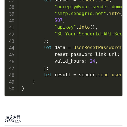
"noreply@your-sender-domai
"smtp.sendgrid.net"
.
into
(
)
587
,
"apikey"
.
into
(
)
,
"SG.Your-Sendgrid-API-Secr
)
;
let
 data 
=
UserResetPasswordEm
            reset_password_link_url
:
"
            valid_hours
:
24
,
}
;
let
 result 
=
 sender
.
send_user_
}
}
感想