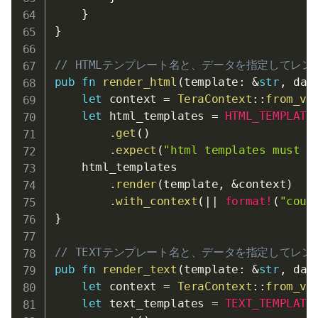
}
}
// HTMLテンプレート名と、データを指定してレ
pub
fn
render_html
(
template
:
&
str
,
 dat
let
 context 
=
TeraContext
::
from_va
let
 html_templates 
=
HTML_TEMPLATE
.
get
(
)
.
expect
(
"html templates must b
    html_templates

.
render
(
template
,
&
context
)
.
with_context
(
|
|
format!
(
"coul
}
// TEXTテンプレート名と、データを指定してレ
pub
fn
render_text
(
template
:
&
str
,
 dat
let
 context 
=
TeraContext
::
from_va
let
 text_templates 
=
TEXT_TEMPLATE