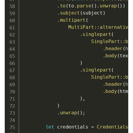
.
to
(
to
.
parse
(
)
.
unwrap
(
)
)
.
subject
(
subject
)
.
multipart
(
MultiPart
::
alternative
.
singlepart
(
SinglePart
::
bu
.
header
(
he
.
body
(
text
)
.
singlepart
(
SinglePart
::
bu
.
header
(
he
.
body
(
html
)
,
)
.
unwrap
(
)
;
let
 credentials 
=
Credentials
: