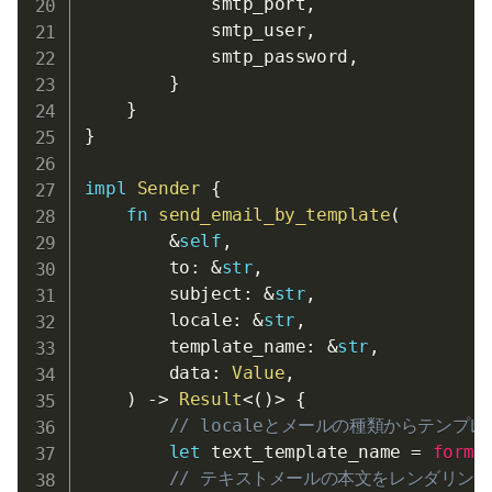
            smtp_port
,
            smtp_user
,
            smtp_password
,
}
}
}
impl
Sender
{
fn
send_email_by_template
(
&
self
,
        to
:
&
str
,
        subject
:
&
str
,
        locale
:
&
str
,
        template_name
:
&
str
,
        data
:
Value
,
)
->
Result
<
(
)
>
{
// localeとメールの種類からテン
let
 text_template_name 
=
forma
// テキストメールの本文をレンダリン