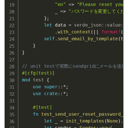
"en"
=>
"Please reset your
            _ 
=>
"パスワードを変更してくださ
}
;
let
 data 
=
serde_json
::
value
::
.
with_context
(
|
|
format!
(
"
self
.
send_email_by_template
(
to
}
}
// unit testで実際にsendgridにメー
#[cfg(test)]
mod
test
{
use
super
::
*
;
use
crate
::
*
;
#[test]
fn
test_send_user_reset_password_e
let
 _ 
=
init_templates
(
None
)
.
u
let
 sender 
=
Sender
::
new
(