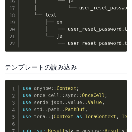
    │       └── ja

    │           └── user_reset_password
    └── text

        ├── en

        │   └── user_reset_password.txt
        └── ja

テンプレートの読み込み
use
anyhow
::
Context
;
use
once_cell
::
sync
::
OnceCell
;
use
serde_json
::
value
::
Value
;
use
std
::
path
::
PathBuf
;
use
tera
::
{
Context
as
TeraContext
,
Ter
pub
type
Result
<
T
>
=
anyhow
::
Result
<
T
>