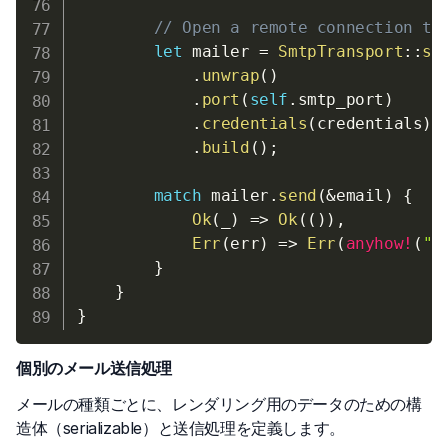
// Open a remote connection to
let
 mailer 
=
SmtpTransport
::
st
.
unwrap
(
)
.
port
(
self
.
smtp_port
)
.
credentials
(
credentials
)
.
build
(
)
;
match
 mailer
.
send
(
&
email
)
{
Ok
(
_
)
=>
Ok
(
(
)
)
,
Err
(
err
)
=>
Err
(
anyhow!
(
"g
}
}
}
個別のメール送信処理
メールの種類ごとに、レンダリング用のデータのための構
造体（serializable）と送信処理を定義します。