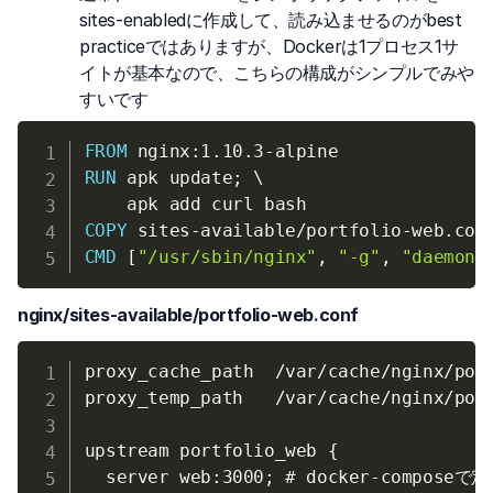
sites-enabledに作成して、読み込ませるのがbest
practiceではありますが、Dockerは1プロセス1サ
イトが基本なので、こちらの構成がシンプルでみや
すいです
FROM
 nginx:1.10.3-alpine
RUN
 apk update; 
\
    apk add curl bash
COPY
 sites-available/portfolio-web.con
CMD
 [
"/usr/sbin/nginx"
, 
"-g"
, 
"daemon 
nginx/sites-available/portfolio-web.conf
proxy_cache_path  /var/cache/nginx/por
proxy_temp_path   /var/cache/nginx/port
upstream portfolio_web {

  server web:3000; # docker-compos