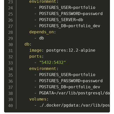
environment
:
-
 POSTGRES_USER=portfolio

-
 POSTGRES_PASSWORD=password

-
 POSTGRES_SERVER=db

-
 POSTGRES_DB=portfolio_dev

depends_on
:
-
 db

db
:
image
:
 postgres
:
12.2
-
alpine

ports
:
-
"5432:5432"
environment
:
-
 POSTGRES_USER=portfolio

-
 POSTGRES_PASSWORD=password

-
 POSTGRES_DB=portfolio_dev

-
 PGDATA=/var/lib/postgresql/data
volumes
:
-
 ./.docker/pgdata
: