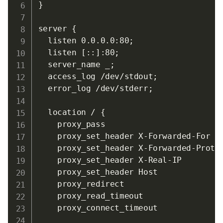
}

server {

  listen 0.0.0.0:80;

  listen [::]:80;

  server_name _;

  access_log /dev/stdout;

  error_log /dev/stderr;

  location / {

    proxy_pass                         
    proxy_set_header X-Forwarded-For   
    proxy_set_header X-Forwarded-Proto 
    proxy_set_header X-Real-IP         
    proxy_set_header Host              
    proxy_redirect                     
    proxy_read_timeout                 
    proxy_connect_timeout              