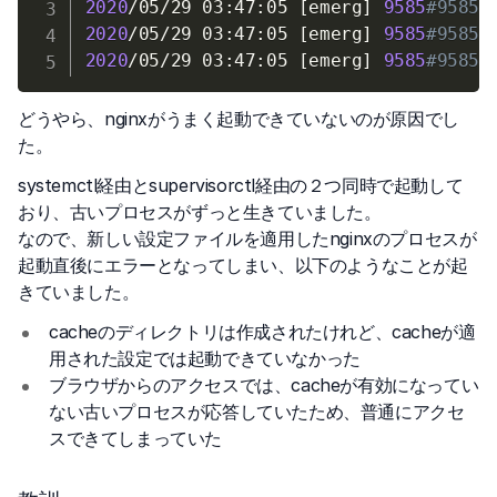
2020
/05/29 03:47:05 
[
emerg
]
9585
#9585:
2020
/05/29 03:47:05 
[
emerg
]
9585
#9585:
2020
/05/29 03:47:05 
[
emerg
]
9585
#9585:
どうやら、nginxがうまく起動できていないのが原因でし
た。
systemctl経由とsupervisorctl経由の２つ同時で起動して
おり、古いプロセスがずっと生きていました。
なので、新しい設定ファイルを適用したnginxのプロセスが
起動直後にエラーとなってしまい、以下のようなことが起
きていました。
cacheのディレクトリは作成されたけれど、cacheが適
用された設定では起動できていなかった
ブラウザからのアクセスでは、cacheが有効になってい
ない古いプロセスが応答していたため、普通にアクセ
スできてしまっていた