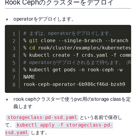
Rook Cephのクラスターをデプロイ
operatorをデプロイします。
# まずは、operatorをデプロイします。
% 
git
 clone --single-branch 
--branch
 v
% 
cd
 rook/cluster/examples/kubernetes/c
% kubectl create 
-f
 crds.yaml 
-f
 commo
# operatorがデプロイされるまで待ちます。（Run
% kubectl get pods 
-n
 rook-ceph 
-w
NAME                                  R
rook-ceph-operator-6b986cf46d-bzxh9   
rook cephクラスターで使うpvc用のstorage classを定
義します
という名前で保存し
storageclass-pd-ssd.yaml
て、
kubectl apply -f storageclass-pd-
します。
ssd.yaml