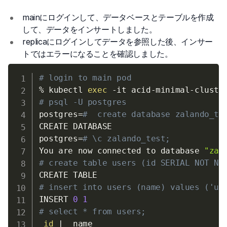
mainにログインして、データベースとテーブルを作成
して、データをインサートしました。
replicaにログインしてデータを参照した後、インサー
トではエラーになることを確認しました。
# login to main pod
% kubectl 
exec
-it
 acid-minimal-cluste
# psql -U postgres
postgres
=
#  create database zalando_te
postgres
=
# \c zalando_test;
You are now connected to database 
"zal
# create table users (id SERIAL NOT NU
# insert into users (name) values ('us
INSERT 
0
1
# select * from users;
id
|
  name  
