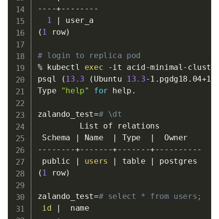
----+--------

1
|
(
1
 row
)
# login to replica pod
% kubectl 
exec
-it
 acid-minimal-cluste
psql 
(
13.3
(
Ubuntu 
13.3
-1.pgdg18.04+1
)
Type 
"help"
for
 help.

zalando_test
=
# \dt
         List of relations

 Schema 
|
 Name  
|
 Type  
|
  Owner   

--------+-------+-------+----------

 public 
|
users
|
 table 
|
(
1
 row
)
zalando_test
=
# select * from users;
id
|
  name  
