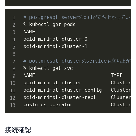
# postgresql serverのpodが立ち上がっ
% kubectl get pods

NAME                                 RE
acid-minimal-cluster-0               
1
acid-minimal-cluster-1               
1
# postgresql clusterのserviceも立
% kubectl get svc

NAME                          TYPE    
acid-minimal-cluster          ClusterI
acid-minimal-cluster-config   ClusterI
acid-minimal-cluster-repl     ClusterI
postgres-operator             ClusterI
接続確認