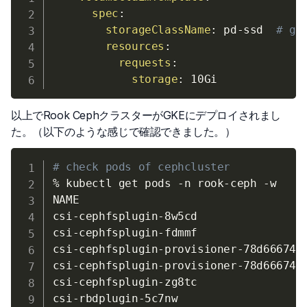
spec
:
storageClassName
:
 pd
-
ssd  
# g
resources
:
requests
:
storage
:
以上でRook CephクラスターがGKEにデプロイされまし
た。（以下のような感じで確認できました。）
# check pods of cephcluster
% kubectl get pods 
-n
 rook-ceph 
-w
NAME                                   
csi-cephfsplugin-8w5cd                
csi-cephfsplugin-fdmmf                
csi-cephfsplugin-provisioner-78d66674d
csi-cephfsplugin-provisioner-78d66674d
csi-cephfsplugin-zg8tc                
csi-rbdplugin-5c7nw                   