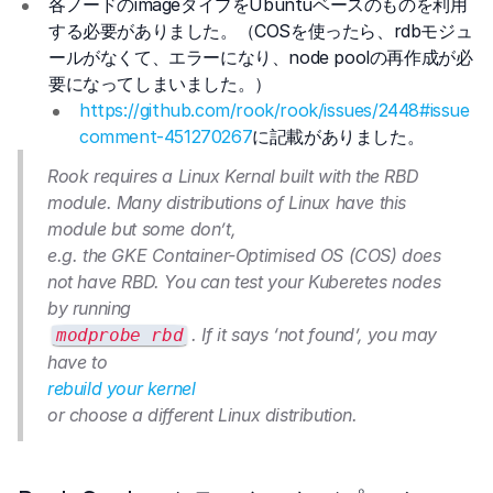
各ノードのimageタイプをUbuntuベースのものを利用
する必要がありました。（COSを使ったら、rdbモジュ
ールがなくて、エラーになり、node poolの再作成が必
要になってしまいました。）
https://github.com/rook/rook/issues/2448#issue
comment-451270267
に記載がありました。
Rook requires a Linux Kernal built with the RBD
module. Many distributions of Linux have this
module but some don’t,
e.g. the GKE Container-Optimised OS (COS) does
not have RBD. You can test your Kuberetes nodes
by running
. If it says ‘not found’, you may
modprobe rbd
have to
rebuild your kernel
or choose a different Linux distribution.