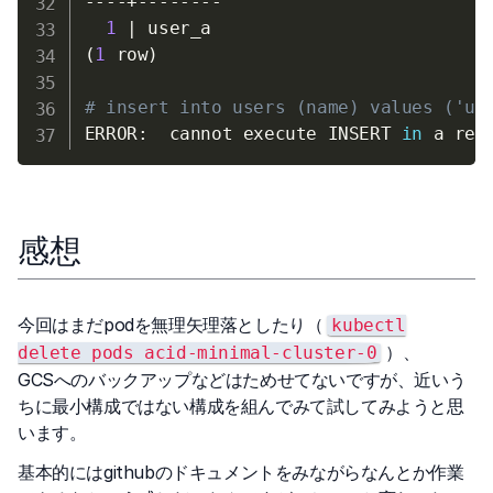
----+--------

1
|
(
1
 row
)
# insert into users (name) values ('us
ERROR:  cannot execute INSERT 
in
感想
今回はまだpodを無理矢理落としたり（
kubectl
）、
delete pods acid-minimal-cluster-0
GCSへのバックアップなどはためせてないですが、近いう
ちに最小構成ではない構成を組んでみて試してみようと思
います。
基本的にはgithubのドキュメントをみながらなんとか作業