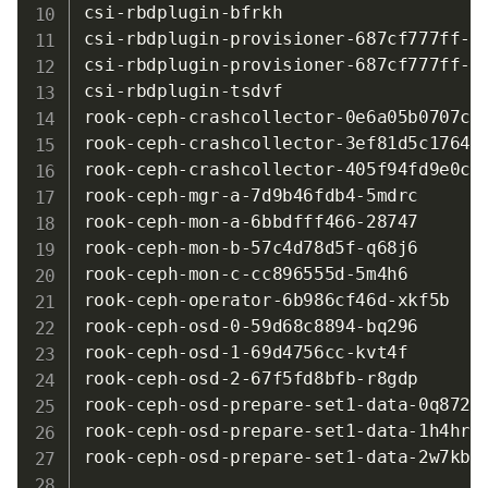
csi-rbdplugin-bfrkh                   
csi-rbdplugin-provisioner-687cf777ff-4
csi-rbdplugin-provisioner-687cf777ff-4
csi-rbdplugin-tsdvf                   
rook-ceph-crashcollector-0e6a05b0707cc
rook-ceph-crashcollector-3ef81d5c1764f
rook-ceph-crashcollector-405f94fd9e0c8
rook-ceph-mgr-a-7d9b46fdb4-5mdrc      
rook-ceph-mon-a-6bbdfff466-28747      
rook-ceph-mon-b-57c4d78d5f-q68j6      
rook-ceph-mon-c-cc896555d-5m4h6       
rook-ceph-operator-6b986cf46d-xkf5b   
rook-ceph-osd-0-59d68c8894-bq296      
rook-ceph-osd-1-69d4756cc-kvt4f       
rook-ceph-osd-2-67f5fd8bfb-r8gdp      
rook-ceph-osd-prepare-set1-data-0q872c
rook-ceph-osd-prepare-set1-data-1h4hrj
rook-ceph-osd-prepare-set1-data-2w7kbn