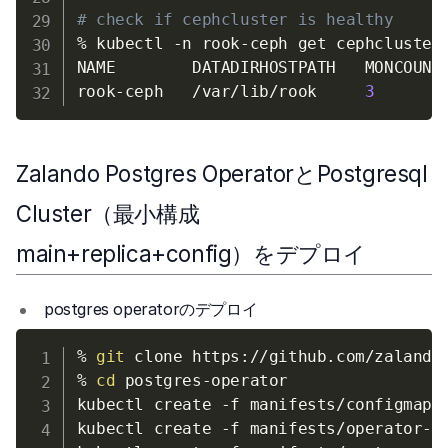
# check if cephcluster is healthy
% kubectl 
-n
 rook-ceph get cephcluster

NAME        DATADIRHOSTPATH   MONCOUNT 
rook-ceph   /var/lib/rook     
3
Zalando Postgres OperatorとPostgresql
Cluster（最小構成
main+replica+config）をデプロイ
postgres operatorのデプロイ
% 
git
 clone https://github.com/zalando/
% 
cd
 postgres-operator

kubectl create 
-f
 manifests/configmap.y
kubectl create 
-f
 manifests/operator-se