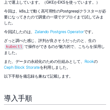
上で運上しています。（GKEかEKSを使っています。）
今回は、k8s上で動く高可用性のPostgresqlクラスターが必
要になってきたので調査の一環でデプロイまで試してみま
した。
今回試したのは、
Zalando Postgres Operator
です。
ざっと調べた感じ、評判が良さそうだったのと、生の
で操作ができるのが魅力的で、こちらを採用し
kubectl
ました。
また、データの永続化のための仕組みとして、
Rook
の
Ceph Block Storate
を利用しました。
以下手順を備忘録も兼ねて記載します。
導入手順