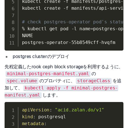
kubectl create 
-f
 manifests/postgres-op
kubectl create 
-f
 manifests/api-service
# check postgres-operator pod's status
% kubectl get pod 
-l
name
=
postgres-ope
NAME                                 RE
postgres-operator-55b8549cff-hvqfm   
1
postgres clusterのデプロイ
先程定義したrook ceph block storageを利用するように、
の
minimal-postgres-manifest.yaml
のプロパティに、
を追
spec.volume
storageClass
加して、
kubectl apply -f minimal-postgres-
します。
manifest.yaml
apiVersion
:
"acid.zalan.do/v1"
kind
:
metadata
: