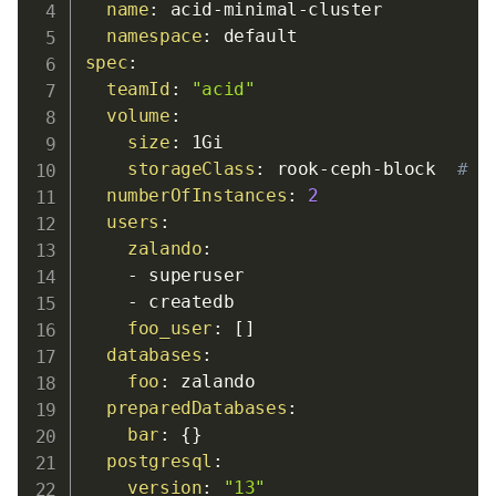
name
:
 acid
-
minimal
-
cluster

namespace
:
spec
:
teamId
:
"acid"
volume
:
size
:
 1Gi

storageClass
:
 rook
-
ceph
-
block  
# 
numberOfInstances
:
2
users
:
zalando
:
-
 superuser

-
 createdb

foo_user
:
[
]
databases
:
foo
:
 zalando

preparedDatabases
:
bar
:
{
}
postgresql
:
version
:
"13"