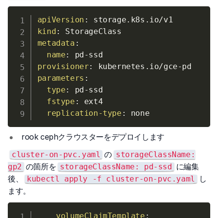
apiVersion
:
kind
:
metadata
:
name
:
 pd
-
provisioner
:
 kubernetes.io/gce
-
parameters
:
type
:
 pd
-
ssd

fstype
:
 ext4

replication-type
:
rook cephクラウスターをデプロイします
の
cluster-on-pvc.yaml
storageClassName:
の箇所を
に編集
gp2
storageClassName: pd-ssd
後、
し
kubectl apply -f cluster-on-pvc.yaml
ます。
volumeClaimTemplate
: