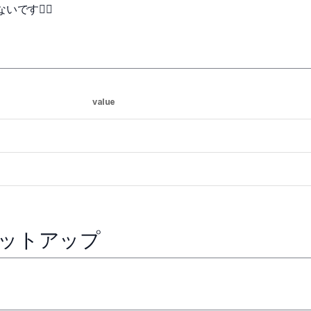
です🙇‍♂️
value
セットアップ