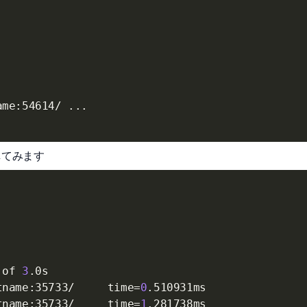
ame:54614/ 
..
.

gしてみます
 of 
3
.0s

tname:35733/     
time
=
0
.510931ms

tname:35733/     
time
=
1