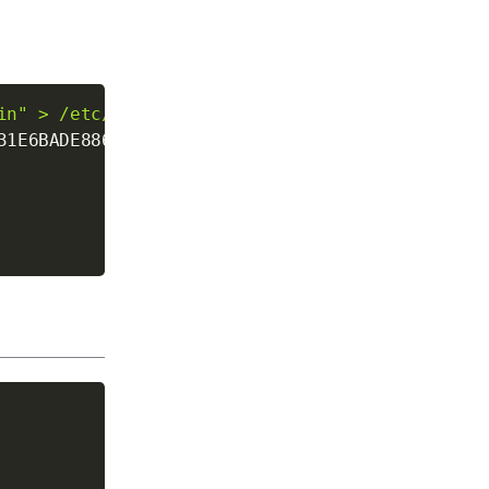
in" > /etc/apt/sources.list.d/ros-latest.list'
31E6BADE8868B172B4F42ED6FBAB17C654
