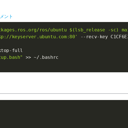
ュメント
ckages.ros.org/ros/ubuntu $(lsb_release -sc) ma
kp://keyserver.ubuntu.com:80'
 --recv-key C1CF6E
top-full

tup.bash"
>>
 ~/.bashrc
