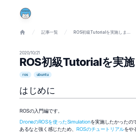
記事一覧
ROS初級Tutorialを実施しました[Vol.1]
2020/10/21
ROS初級Tutorialを実施
ros
ubuntu
はじめに
ROSの入門編です。
DroneのROSを使ったSimulation
を実施したかったの
あるなと強く感じたため、
ROSのチュートリアル
をや