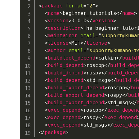
<
package
format
=
"
2
"
>
<
name
>
beginner_tutorials
</
name
>
<
version
>
0.0.0
</
version
>
<
description
>
The beginner_tutor
<
maintainer
email
=
"
support@kuma
<
license
>
MIT
</
license
>
<
author
email
=
"
support@kumano-t
<
buildtool_depend
>
catkin
</
build
<
build_depend
>
roscpp
</
build_dep
<
build_depend
>
rospy
</
build_depe
<
build_depend
>
std_msgs
</
build_d
<
build_export_depend
>
roscpp
</
bu
<
build_export_depend
>
rospy
</
bui
<
build_export_depend
>
std_msgs
</
<
exec_depend
>
roscpp
</
exec_depen
<
exec_depend
>
rospy
</
exec_depend
<
exec_depend
>
std_msgs
</
exec_dep
</
package
>