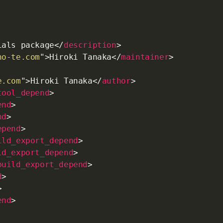
ials package
</
description
>
no-te.com
"
>
Hiroki Tanaka
</
maintainer
>
e.com
"
>
Hiroki Tanaka
</
author
>
tool_depend
>
end
>
nd
>
epend
>
ild_export_depend
>
ld_export_depend
>
build_export_depend
>
d
>
>
end
>