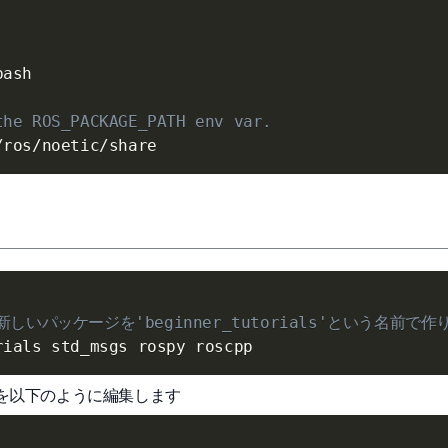
ash

the ROS_PACKAGE_PATH env var.
存した新しいパッケージを'beginner_tutorials'という名前で
kage.xmlを以下のように編集します