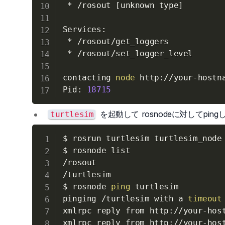
 * /rosout 
[
unknown type
]
Services:

 * /rosout/get_loggers

 * /rosout/set_logger_level

contacting 
node
 http://your-hostn
Pid: 
18715
を起動して rosnodeに対してpin
turtlesim
$ rosrun turtlesim turtlesim_node

$ rosnode list

/rosout

/turtlesim

$ rosnode 
ping
 turtlesim

pinging /turtlesim with a 
timeout
xmlrpc reply from http://your-hos
xmlrpc reply from http://your-hos