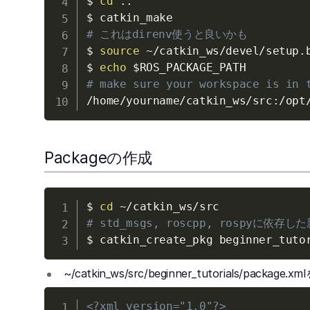
$ 
cd
..
# これはdirenv使うと良いかも
$ 
source
 ~/catkin_ws/devel/setup.b
$ 
echo
$ROS_PACKAGE_PATH
# make sure your workspace is in 
Packageの作成
$ 
cd
# std_msgs, roscpp, rospyに依
~/catkin_ws/src/beginner_tutorials/pac
<?xml version="1.0"?>