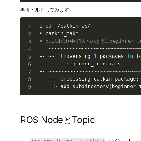
再度ビルドしてみます
$ 
cd
 ~/catkin_ws/

# buildの途中で以下のようにbeginner
-- ~~~~~~~~~~~~~~~~~~~~~~~~~~~~~~~
-- ~~  traversing 
1
 packages 
in
 t
-- ~~  - beginner_tutorials

-- ~~~~~~~~~~~~~~~~~~~~~~~~~~~~~~~
-- +++ processing catkin package:
-- 
==
>
 add_subdirectory
(
beginner_
ROS NodeとTopic
をインストー