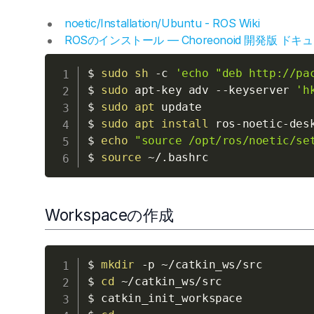
noetic/Installation/Ubuntu - ROS Wiki
ROSのインストール — Choreonoid 開発版 ドキ
$ 
sudo
sh
-c
'echo "deb http://pa
$ 
sudo
 apt-key adv 
--keyserver
'h
$ 
sudo
apt
 update

$ 
sudo
apt
install
 ros-noetic-desk
$ 
echo
"source /opt/ros/noetic/se
$ 
source
Workspaceの作成
$ 
mkdir
-p
 ~/catkin_ws/src

$ 
cd
 ~/catkin_ws/src

$ catkin_init_workspace
