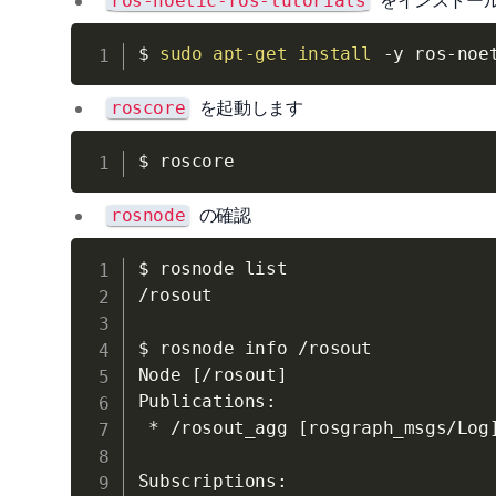
ros-noetic-ros-tutorials
$ 
sudo
apt-get
install
-y
を起動します
roscore
の確認
rosnode
$ rosnode list

/rosout

$ rosnode info /rosout

Node 
[
/rosout
]
Publications:

 * /rosout_agg 
[
rosgraph_msgs/Log
Subscriptions:
